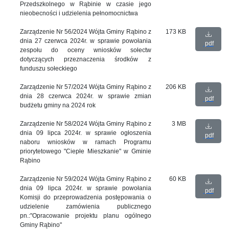
Przedszkolnego w Rąbinie w czasie jego
nieobecności i udzielenia pełnomocnictwa
Zarządzenie Nr 56/2024 Wójta Gminy Rąbino z
173 KB
dnia 27 czerwca 2024r. w sprawie powołania
pdf
zespołu do oceny wniosków sołectw
dotyczących przeznaczenia środków z
funduszu sołeckiego
Zarządzenie Nr 57/2024 Wójta Gminy Rąbino z
206 KB
dnia 28 czerwca 2024r. w sprawie zmian
pdf
budżetu gminy na 2024 rok
Zarządzenie Nr 58/2024 Wójta Gminy Rąbino z
3 MB
dnia 09 lipca 2024r. w sprawie ogłoszenia
pdf
naboru wniosków w ramach Programu
priorytetowego "Ciepłe Mieszkanie" w Gminie
Rąbino
Zarządzenie Nr 59/2024 Wójta Gminy Rąbino z
60 KB
dnia 09 lipca 2024r. w sprawie powołania
pdf
Komisji do przeprowadzenia postępowania o
udzielenie zamówienia publicznego
pn.:"Opracowanie projektu planu ogólnego
Gminy Rąbino"