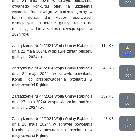
dnia 21 maja 2024r. w sprawie ogłoszenia
pdf
otwartego konkursu ofert na udzielenia
wsparcia finansowego z budżetu gminy w
formie dotacji dla klubów sportowych
działających na terenie gminy Rąbino na
realizację zadań z zakresu rozwoju sportu w
2024 roku
Zarządzenie Nr 42/2024 Wójta Gminy Rąbino z
115 KB
dnia 22 maja 2024r. w sprawie zmian budżetu
pdf
gminy na 2024 rok
Zarządzenie Nr 43/2024 Wójta Gminy Rąbino z
43 KB
dnia 24 maja 2024r. w sprawie powołania
pdf
Komisji do przeprowadzenia przetargu w
miejscowości Rąbino
Zarządzenie Nr 44/2024 Wójta Gminy Rąbino z
259 KB
dnia 27 maja 2024r. w sprawie zmian budżetu
pdf
gminy na 2024 rok
Zarządzenie Nr 45/2024 Wójta Gminy Rąbino z
48 KB
dnia 28 maja 2024r. w sprawie powołania
pdf
Komisji do przeprowadzenia przetargu w
miejscowości Rąbino