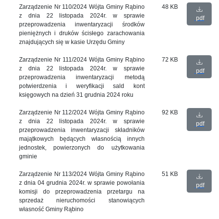
Zarządzenie Nr 110/2024 Wójta Gminy Rąbino
48 KB
z dnia 22 listopada 2024r. w sprawie
pdf
przeprowadzenia inwentaryzacji środków
pieniężnych i druków ścisłego zarachowania
znajdujących się w kasie Urzędu Gminy
Zarządzenie Nr 111/2024 Wójta Gminy Rąbino
72 KB
z dnia 22 listopada 2024r. w sprawie
pdf
przeprowadzenia inwentaryzacji metodą
potwierdzenia i weryfikacji sald kont
księgowych na dzień 31 grudnia 2024 roku
Zarządzenie Nr 112/2024 Wójta Gminy Rąbino
92 KB
z dnia 22 listopada 2024r. w sprawie
pdf
przeprowadzenia inwentaryzacji składników
majątkowych będących własnością innych
jednostek, powierzonych do użytkowania
gminie
Zarządzenie Nr 113/2024 Wójta Gminy Rąbino
51 KB
z dnia 04 grudnia 2024r. w sprawie powołania
pdf
komisji do przeprowadzenia przetargu na
sprzedaż nieruchomości stanowiących
własność Gminy Rąbino