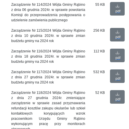
Zarządzenie Nr 114/2024 Wójta Gminy Rąbino
55 KB
z dnia 06 grudnia 2024r. w sprawie powołania
pdf
Komisji do przeprowadzenia postępowania o
udzielenie zamówienia publicznego
Zarządzenie Nr 115/2024 Wójta Gminy Rąbino
256 KB
z dnia 10 grudnia 2024r. w sprawie zmian
pdf
budżetu gminy na 2024 rok
Zarządzenie Nr 116/2024 Wójta Gminy Rąbino
112 KB
z dnia 18 grudnia 2024r. w sprawie zmian
pdf
budżetu gminy na 2024 rok
Zarządzenie Nr 117/2024 Wójta Gminy Rąbino
532 KB
z dnia 27 grudnia 2024r. w sprawie zmian
pdf
budżetu gminy na 2024 rok
Zarządzenie Nr 118/2024 Wójta Gminy Rąbino
52 KB
z dnia 27 grudnia 2024r. zmieniające
pdf
zarządzenie w sprawie zasad przyznawania
refundacji kosztów zakupu okularów lub szkieł
kontaktowych korygujących wzrok
pracownikom Urzędu Gminy Rąbino
wykonującym pracę przy monitorach
ekranowych