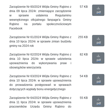
Zarządzenie Nr 60/2024 Wójta Gminy Rąbino z
57 KB
dnia 09 lipca 2024r. zmieniające zarządzenie
pdf
w sprawie ustalenia Regulaminu
wewnętrznego oficjalnego fanpage'a Gminy
Rąbino na portalu społecznościowym
Facebook
Zarządzenie Nr 61/2024 Wójta Gminy Rąbino z
255 KB
dnia 10 lipca 2024r. w sprawie zmian budżetu
pdf
gminy na 2024 rok
Zarządzenie Nr 62/2024 Wójta Gminy Rąbino z
82 KB
dnia 10 lipca 2024r. w sprawie udzielenia
pdf
upoważnienia do wykonywania praw i
obowiązków wierzyciela
Zarządzenie Nr 63/2024 Wójta Gminy Rąbino z
54 KB
dnia 10 lipca 2024r. w sprawie upoważnienia
pdf
do prowadzenia postępowań w sprawach
dotyczących wypłaty bonu energetycznego
Zarządzenie Nr 64/2024 Wójta Gminy Rąbino z
55 KB
dnia 11 lipca 2024r. w sprawie upoważnienia
pdf
pracowników Urzędu Gminy Rąbino do