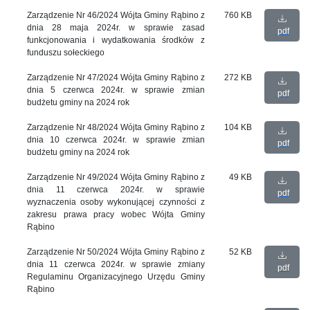
Zarządzenie Nr 46/2024 Wójta Gminy Rąbino z
760 KB
dnia 28 maja 2024r. w sprawie zasad
pdf
funkcjonowania i wydatkowania środków z
funduszu sołeckiego
Zarządzenie Nr 47/2024 Wójta Gminy Rąbino z
272 KB
dnia 5 czerwca 2024r. w sprawie zmian
pdf
budżetu gminy na 2024 rok
Zarządzenie Nr 48/2024 Wójta Gminy Rąbino z
104 KB
dnia 10 czerwca 2024r. w sprawie zmian
pdf
budżetu gminy na 2024 rok
Zarządzenie Nr 49/2024 Wójta Gminy Rąbino z
49 KB
dnia 11 czerwca 2024r. w sprawie
pdf
wyznaczenia osoby wykonującej czynności z
zakresu prawa pracy wobec Wójta Gminy
Rąbino
Zarządzenie Nr 50/2024 Wójta Gminy Rąbino z
52 KB
dnia 11 czerwca 2024r. w sprawie zmiany
pdf
Regulaminu Organizacyjnego Urzędu Gminy
Rąbino