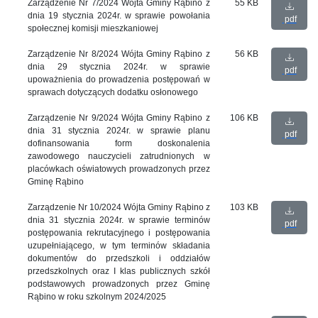
Zarządzenie Nr 7/2024 Wójta Gminy Rąbino z
55 KB
dnia 19 stycznia 2024r. w sprawie powołania
pdf
społecznej komisji mieszkaniowej
Zarządzenie Nr 8/2024 Wójta Gminy Rąbino z
56 KB
dnia 29 stycznia 2024r. w sprawie
pdf
upoważnienia do prowadzenia postępowań w
sprawach dotyczących dodatku osłonowego
Zarządzenie Nr 9/2024 Wójta Gminy Rąbino z
106 KB
dnia 31 stycznia 2024r. w sprawie planu
pdf
dofinansowania form doskonalenia
zawodowego nauczycieli zatrudnionych w
placówkach oświatowych prowadzonych przez
Gminę Rąbino
Zarządzenie Nr 10/2024 Wójta Gminy Rąbino z
103 KB
dnia 31 stycznia 2024r. w sprawie terminów
pdf
postępowania rekrutacyjnego i postępowania
uzupełniającego, w tym terminów składania
dokumentów do przedszkoli i oddziałów
przedszkolnych oraz I klas publicznych szkół
podstawowych prowadzonych przez Gminę
Rąbino w roku szkolnym 2024/2025