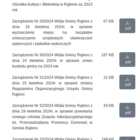
Ośrodka Kultury i Biblioteka w Rąbinie za 2023
rok
Zarządzenie Nr 29/2024 Wójta Gminy Rąbino z
67 KB
dnia 16 kwietnia 2024r. w sprawie
pdf
wyznaczenia miejsc na bezpłatne
umieszczanie urzędowych obwieszczeń
wyborczych i plakatów wyborczych
Zarządzenie Nr 30/2024 Wójta Gminy Rąbino z
187 KB
dnia 24 kwietnia 2024r. w sprawie zmian
pdf
budżetu gminy na 2024 rok
Zarządzenie Nr 31/2024 Wójta Gminy Rąbino z
31 KB
dnia 25 kwietnia 2024r. w sprawie zmiany
pdf
Regulaminu Organizacyjnego Urzędu Gminy
Rąbino
Zarządzenie Nr 32/2024 Wójta Gminy Rąbino z
43 KB
dnia 29 kwietnia 2024r. w sprawie powołania
pdf
nowego członka Zespołu Interdyscyplinarnego
ds. Przeciwdziałania Przemocy Domowej w
Gminie Rąbino
Zarządzenie Nr 33/2024 Wójta Gminy Rąbino z
199 KB