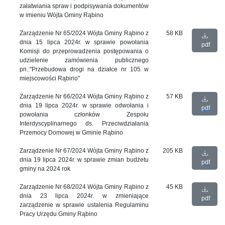
załatwiania spraw i podpisywania dokumentów
w imieniu Wójta Gminy Rąbino
Zarządzenie Nr 65/2024 Wójta Gminy Rąbino z
58 KB
dnia 15 lipca 2024r. w sprawie powołania
pdf
Komisji do przeprowadzenia postępowania o
udzielenie zamówienia publicznego
pn.:"Przebudowa drogi na działce nr 105 w
miejscowości Rąbino"
Zarządzenie Nr 66/2024 Wójta Gminy Rąbino z
57 KB
dnia 19 lipca 2024r. w sprawie odwołania i
pdf
powołania członków Zespołu
Interdyscyplinarnego ds. Przeciwdziałania
Przemocy Domowej w Gminie Rąbino
Zarządzenie Nr 67/2024 Wójta Gminy Rąbino z
205 KB
dnia 19 lipca 2024r. w sprawie zmian budżetu
pdf
gminy na 2024 rok
Zarządzenie Nr 68/2024 Wójta Gminy Rąbino z
45 KB
dnia 23 lipca 2024r. w zmieniające
pdf
zarządzenie w sprawie ustalenia Regulaminu
Pracy Urzędu Gminy Rąbino