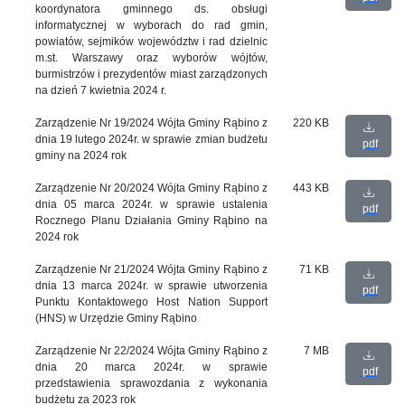
koordynatora gminnego ds. obsługi
informatycznej w wyborach do rad gmin,
powiatów, sejmików województw i rad dzielnic
m.st. Warszawy oraz wyborów wójtów,
burmistrzów i prezydentów miast zarządzonych
na dzień 7 kwietnia 2024 r.
Zarządzenie Nr 19/2024 Wójta Gminy Rąbino z
220 KB
dnia 19 lutego 2024r. w sprawie zmian budżetu
pdf
gminy na 2024 rok
Zarządzenie Nr 20/2024 Wójta Gminy Rąbino z
443 KB
dnia 05 marca 2024r. w sprawie ustalenia
pdf
Rocznego Planu Działania Gminy Rąbino na
2024 rok
Zarządzenie Nr 21/2024 Wójta Gminy Rąbino z
71 KB
dnia 13 marca 2024r. w sprawie utworzenia
pdf
Punktu Kontaktowego Host Nation Support
(HNS) w Urzędzie Gminy Rąbino
Zarządzenie Nr 22/2024 Wójta Gminy Rąbino z
7 MB
dnia 20 marca 2024r. w sprawie
pdf
przedstawienia sprawozdania z wykonania
budżetu za 2023 rok