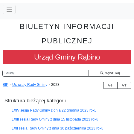
BIULETYN INFORMACJI
PUBLICZNEJ
Urząd Gminy Rąbino
Szukaj
Wyszukaj
BIP
>
Uchwały Rady Gminy
>
2023
A
A
Struktura bieżącej kategorii
LXIV sesja Rady Gminy z dnia 22 grudnia 2023 roku
LXIII sesja Rady Gminy z dnia 15 listopada 2023 roku
LXII sesja Rady Gminy z dnia 30 października 2023 roku