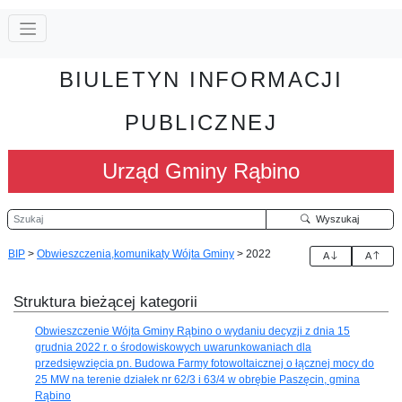
BIULETYN INFORMACJI
PUBLICZNEJ
Urząd Gminy Rąbino
Szukaj
Wyszukaj
BIP
>
Obwieszczenia,komunikaty Wójta Gminy
>
2022
A
A
Struktura bieżącej kategorii
Obwieszczenie Wójta Gminy Rąbino o wydaniu decyzji z dnia 15
grudnia 2022 r. o środowiskowych uwarunkowaniach dla
przedsięwzięcia pn. Budowa Farmy fotowoltaicznej o łącznej mocy do
25 MW na terenie działek nr 62/3 i 63/4 w obrębie Paszęcin, gmina
Rąbino