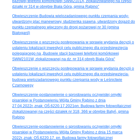
bazowej telefonii komórkowej SWW2101A, zlokalizowanego na części
działki nr 314 w obrębie Biała Góra, gmina Rąbino”
Obwieszczenie-Budowia wielozadaniowego punktu czerpania wody-
utwardzony plac manewrowy, studzienka ssawna, utwardzony dojazd do
punktu czerpalnego włączony do drogi pożarowej nr 30 (gmina
Białogard)
Obwieszczenie o wszczęciu postępowania w sprawie wydania decyzji o
ustaleniu lokalizacji inwestycji celu publicznego dla przedsięwzięcia
polegającego na „Budowie stacji bazowej telefonii komórkowej
SWW2101W, zlokalizowanej na dz. nr 314 obręb Biała Góra"
Obwieszczenie o wszczęciu postępowania w sprawie wydania decyzji o
ustaleniu lokalizacji inwestycji celu publicznego dla przedsięwzięcia-
budowa wielozadaniowego punktu czerpania wody w Leśnictwie
Czarnowęsy
Obwieszczenie-postanowienie o sprostowaniu oczywistej omyłki
pisarskiej w Postanowieniu Wójta Gminy Rąbino z dnia
27.04.2022r.,znak: OŚ.6220.17.2021pn. Budowa farmy fotowoltaicznej
zlokalizowanej na części działek nr 318, 366 w obrębie Batyń, gmina
Rąbino
Obwieszczenie-postanowienie o sprostowaniu oczywistej omyłki
pisarskiej w Postanowieniu Wójta Gminy Rąbino z dnia 15 marca
2022r.,znak: OŚ.6220.17. pn. Budowa farmy fotowoltaicznej