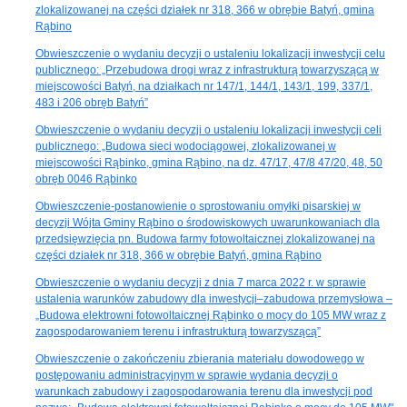
zlokalizowanej na części działek nr 318, 366 w obrębie Batyń, gmina
Rąbino
Obwieszczenie o wydaniu decyzji o ustaleniu lokalizacji inwestycji celu
publicznego: „Przebudowa drogi wraz z infrastrukturą towarzyszącą w
miejscowości Batyń, na działkach nr 147/1, 144/1, 143/1, 199, 337/1,
483 i 206 obręb Batyń”
Obwieszczenie o wydaniu decyzji o ustaleniu lokalizacji inwestycji celi
publicznego: „Budowa sieci wodociągowej, zlokalizowanej w
miejscowości Rąbinko, gmina Rąbino, na dz. 47/17, 47/8 47/20, 48, 50
obręb 0046 Rąbinko
Obwieszczenie-postanowienie o sprostowaniu omyłki pisarskiej w
decyzji Wójta Gminy Rąbino o środowiskowych uwarunkowaniach dla
przedsięwzięcia pn. Budowa farmy fotowoltaicznej zlokalizowanej na
części działek nr 318, 366 w obrębie Batyń, gmina Rąbino
Obwieszczenie o wydaniu decyzji z dnia 7 marca 2022 r. w sprawie
ustalenia warunków zabudowy dla inwestycji–zabudowa przemysłowa –
„Budowa elektrowni fotowoltaicznej Rąbinko o mocy do 105 MW wraz z
zagospodarowaniem terenu i infrastrukturą towarzyszącą”
Obwieszczenie o zakończeniu zbierania materiału dowodowego w
postępowaniu administracyjnym w sprawie wydania decyzji o
warunkach zabudowy i zagospodarowania terenu dla inwestycji pod