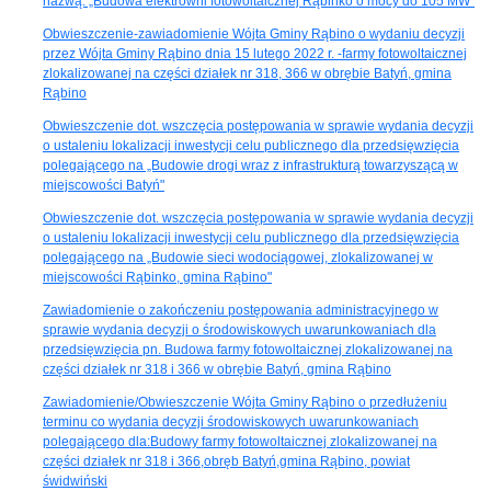
nazwą: „Budowa elektrowni fotowoltaicznej Rąbinko o mocy do 105 MW"
Obwieszczenie-zawiadomienie Wójta Gminy Rąbino o wydaniu decyzji
przez Wójta Gminy Rąbino dnia 15 lutego 2022 r. -farmy fotowoltaicznej
zlokalizowanej na części działek nr 318, 366 w obrębie Batyń, gmina
Rąbino
Obwieszczenie dot. wszczęcia postępowania w sprawie wydania decyzji
o ustaleniu lokalizacji inwestycji celu publicznego dla przedsięwzięcia
polegającego na „Budowie drogi wraz z infrastrukturą towarzyszącą w
miejscowości Batyń"
Obwieszczenie dot. wszczęcia postępowania w sprawie wydania decyzji
o ustaleniu lokalizacji inwestycji celu publicznego dla przedsięwzięcia
polegającego na „Budowie sieci wodociągowej, zlokalizowanej w
miejscowości Rąbinko, gmina Rąbino"
Zawiadomienie o zakończeniu postępowania administracyjnego w
sprawie wydania decyzji o środowiskowych uwarunkowaniach dla
przedsięwzięcia pn. Budowa farmy fotowoltaicznej zlokalizowanej na
części działek nr 318 i 366 w obrębie Batyń, gmina Rąbino
Zawiadomienie/Obwieszczenie Wójta Gminy Rąbino o przedłużeniu
terminu co wydania decyzji środowiskowych uwarunkowaniach
polegającego dla:Budowy farmy fotowoltaicznej zlokalizowanej na
części działek nr 318 i 366,obręb Batyń,gmina Rąbino, powiat
świdwiński