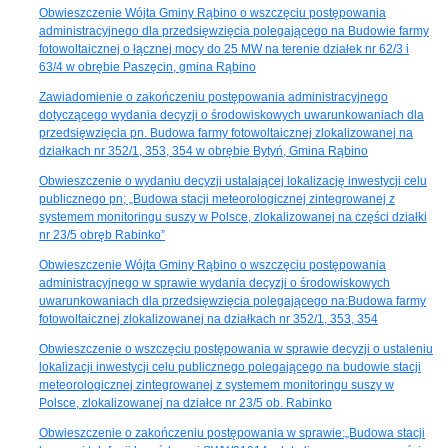
Obwieszczenie Wójta Gminy Rąbino o wszczęciu postępowania
administracyjnego dla przedsięwzięcia polegającego na Budowie farmy
fotowoltaicznej o łącznej mocy do 25 MW na terenie działek nr 62/3 i
63/4 w obrębie Paszęcin, gmina Rąbino
Zawiadomienie o zakończeniu postępowania administracyjnego
dotyczącego wydania decyzji o środowiskowych uwarunkowaniach dla
przedsięwzięcia pn. Budowa farmy fotowoltaicznej zlokalizowanej na
działkach nr 352/1, 353, 354 w obrębie Bytyń, Gmina Rąbino
Obwieszczenie o wydaniu decyzji ustalającej lokalizację inwestycji celu
publicznego pn; „Budowa stacji meteorologicznej zintegrowanej z
systemem monitoringu suszy w Polsce, zlokalizowanej na części działki
nr 23/5 obręb Rabinko”
Obwieszczenie Wójta Gminy Rąbino o wszczęciu postępowania
administracyjnego w sprawie wydania decyzji o środowiskowych
uwarunkowaniach dla przedsięwzięcia polegającego na:Budowa farmy
fotowoltaicznej zlokalizowanej na działkach nr 352/1, 353, 354
Obwieszczenie o wszczęciu postępowania w sprawie decyzji o ustaleniu
lokalizacji inwestycji celu publicznego polegającego na budowie stacji
meteorologicznej zintegrowanej z systemem monitoringu suszy w
Polsce, zlokalizowanej na działce nr 23/5 ob. Rabinko
Obwieszczenie o zakończeniu postępowania w sprawie:„Budowa stacji