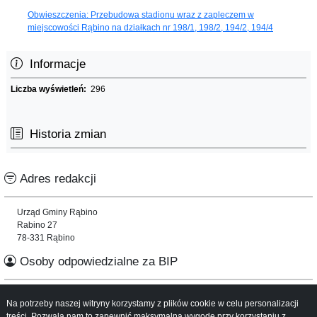
Obwieszczenia: Przebudowa stadionu wraz z zapleczem w
miejscowości Rąbino na działkach nr 198/1, 198/2, 194/2, 194/4
Informacje
Liczba wyświetleń:
296
Historia zmian
Adres redakcji
Urząd Gminy Rąbino
Rabino 27
78-331 Rąbino
Osoby odpowiedzialne za BIP
Informacje o serwisie
Na potrzeby naszej witryny korzystamy z plików cookie w celu personalizacji
treści. Pozwala nam to zapewnić maksymalną wygodę przy korzystaniu z