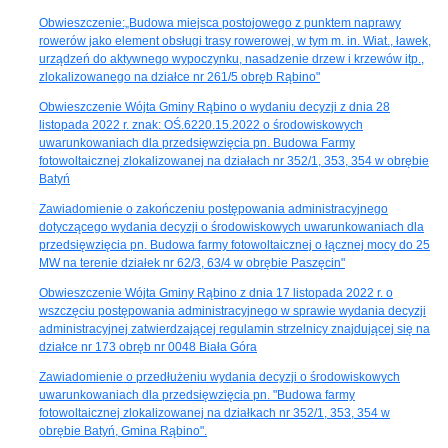
Obwieszczenie:„Budowa miejsca postojowego z punktem naprawy
rowerów jako element obsługi trasy rowerowej, w tym m. in. Wiat., ławek,
urządzeń do aktywnego wypoczynku, nasadzenie drzew i krzewów itp.,
zlokalizowanego na działce nr 261/5 obręb Rąbino"
Obwieszczenie Wójta Gminy Rąbino o wydaniu decyzji z dnia 28
listopada 2022 r. znak: OŚ.6220.15.2022 o środowiskowych
uwarunkowaniach dla przedsięwzięcia pn. Budowa Farmy
fotowoltaicznej zlokalizowanej na działach nr 352/1, 353, 354 w obrębie
Batyń
Zawiadomienie o zakończeniu postępowania administracyjnego
dotyczącego wydania decyzji o środowiskowych uwarunkowaniach dla
przedsięwzięcia pn. Budowa farmy fotowoltaicznej o łącznej mocy do 25
MW na terenie działek nr 62/3, 63/4 w obrębie Paszęcin"
Obwieszczenie Wójta Gminy Rąbino z dnia 17 listopada 2022 r. o
wszczęciu postępowania administracyjnego w sprawie wydania decyzji
administracyjnej zatwierdzającej regulamin strzelnicy znajdującej się na
działce nr 173 obręb nr 0048 Biała Góra
Zawiadomienie o przedłużeniu wydania decyzji o środowiskowych
uwarunkowaniach dla przedsięwzięcia pn. "Budowa farmy
fotowoltaicznej zlokalizowanej na działkach nr 352/1, 353, 354 w
obrębie Batyń, Gmina Rąbino".