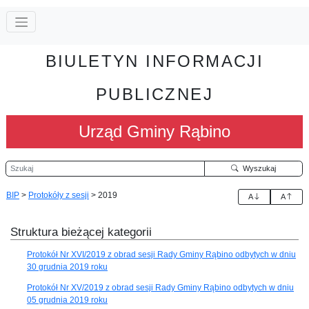
BIULETYN INFORMACJI
PUBLICZNEJ
Urząd Gminy Rąbino
Szukaj
Wyszukaj
BIP
>
Protokóły z sesji
>
2019
A
A
Struktura bieżącej kategorii
Protokół Nr XVI/2019 z obrad sesji Rady Gminy Rąbino odbytych w dniu
30 grudnia 2019 roku
Protokół Nr XV/2019 z obrad sesji Rady Gminy Rąbino odbytych w dniu
05 grudnia 2019 roku