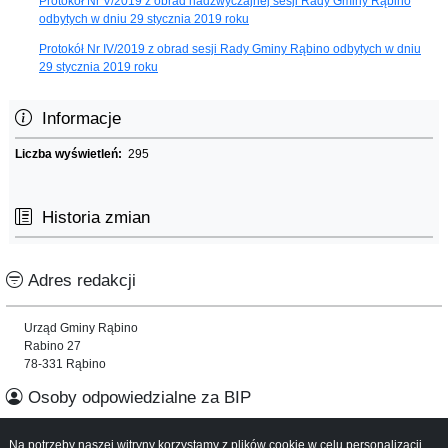
Protokół Nr V/2019 z obrad nadzwyczajnej sesji Rady Gminy Rąbino
odbytych w dniu 29 stycznia 2019 roku
Protokół Nr IV/2019 z obrad sesji Rady Gminy Rąbino odbytych w dniu
29 stycznia 2019 roku
Informacje
Liczba wyświetleń:
295
Historia zmian
Adres redakcji
Urząd Gminy Rąbino
Rabino 27
78-331 Rąbino
Osoby odpowiedzialne za BIP
Na potrzeby naszej witryny korzystamy z plików cookie w celu personalizacji