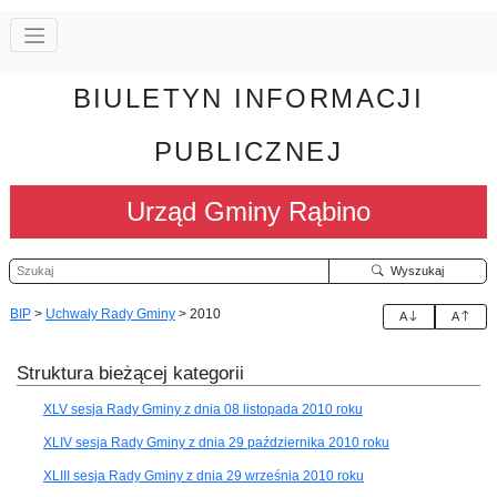
BIULETYN INFORMACJI
PUBLICZNEJ
Urząd Gminy Rąbino
Szukaj
Wyszukaj
BIP
>
Uchwały Rady Gminy
>
2010
A
A
Struktura bieżącej kategorii
XLV sesja Rady Gminy z dnia 08 listopada 2010 roku
XLIV sesja Rady Gminy z dnia 29 października 2010 roku
XLIII sesja Rady Gminy z dnia 29 września 2010 roku