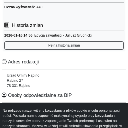
Liczba wyświetleń:
440
Historia zmian
2026-01-16 14:56
Edycja zawartości - Juliusz Grudnicki
Pełna historia zmian
Adres redakcji
Urząd Gminy Rąbino
Rabino 27
78-331 Rąbino
Osoby odpowiedzialne za BIP
Informacje o serwisie
Na potrzeby naszej witryny korzystamy z plików cookie w celu personalizacji
treści. Pozwala nam to zapewnić maksymalną wygodę przy korzystaniu z
naszych serwisów poprzez zapamiętanie Twoich preferencji i ustawień na
Mapa serwisu
naszych stronach. Możesz w każdej chwili zmienić ustawienia przeglądarki w