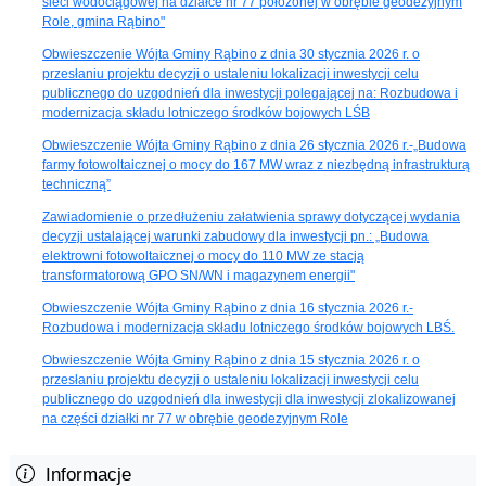
sieci wodociągowej na działce nr 77 położonej w obrębie geodezyjnym
Role, gmina Rąbino"
Obwieszczenie Wójta Gminy Rąbino z dnia 30 stycznia 2026 r. o
przesłaniu projektu decyzji o ustaleniu lokalizacji inwestycji celu
publicznego do uzgodnień dla inwestycji polegającej na: Rozbudowa i
modernizacja składu lotniczego środków bojowych LŚB
Obwieszczenie Wójta Gminy Rąbino z dnia 26 stycznia 2026 r.-„Budowa
farmy fotowoltaicznej o mocy do 167 MW wraz z niezbędną infrastrukturą
techniczną”
Zawiadomienie o przedłużeniu załatwienia sprawy dotyczącej wydania
decyzji ustalającej warunki zabudowy dla inwestycji pn.: „Budowa
elektrowni fotowoltaicznej o mocy do 110 MW ze stacją
transformatorową GPO SN/WN i magazynem energii"
Obwieszczenie Wójta Gminy Rąbino z dnia 16 stycznia 2026 r.-
Rozbudowa i modernizacja składu lotniczego środków bojowych LBŚ.
Obwieszczenie Wójta Gminy Rąbino z dnia 15 stycznia 2026 r. o
przesłaniu projektu decyzji o ustaleniu lokalizacji inwestycji celu
publicznego do uzgodnień dla inwestycji dla inwestycji zlokalizowanej
na części działki nr 77 w obrębie geodezyjnym Role
Informacje