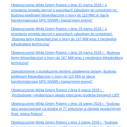
Obwieszczenie Wójta Gminy Rąbino z dnia 31 marca 2026 r. o
przesłaniu projektu decyzji o warunkach zabudowy do uzgodnień pn.:
Budowa elektrowni fotowoltaicznej o mocy do 110 MW ze stacją
transformatorową GPO SN/WN i magazynem energii”
Obwieszczenie Wójta Gminy Rąbino z dnia 19 marca 2026 r. o
przesłaniu projektu decyzji o warunkach zabudowy do uzgodnień-
„Budowa farmy fotowoltaicznej o mocy do 167 MW wraz z niezbędną
infrastrukturą techniczna"
Obwieszczenie Wójta Gminy Rąbino z dnia 18 marca 2026 r. -„Budowa
farmy fotowoltaicznej o mocy do 167 MW wraz z niezbędną infrastrukturą
techniczna"
Zawiadomienie o przedłużeniu terminu załatwienia sprawy „Budowa
elektrowni fotowoltaicznej o mocy do 110 MW ze stacją
transformatorową GPO SN/WN i magazynem energii"
Obwieszczenie Wójta Gminy Rąbino z dnia 9 marca 2026 r. -
„Rozbudowie i modernizacji składu lotniczego środków bojowych LBŚ”
Obwieszczenie Wójta Gminy Rąbino z dnia 18 lutego 2026 r. -"budowa
sieci wodociągowej na działce nr 77 położonej w obrębie geodezyjnym
Role, gmina Rąbino"
Obwieszczenie Wójta Gminy Rąbino z dnia 3 lutego 2026 r. -"budowa