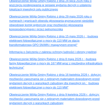
Obwieszczenie Wójta Gminy Rąbino z dnia 24 lipca 2026 roku o
wszczęciu postępowania w sprawie wydania decyzji o ustaleniu
lokalizacji inwestycji celu publicznego
Obwieszczenie Wójta Gminy Rąbino z dnia 29 maja 2026 roku o
numerach i granicach obwodu głosowania,wyznaczonej siedzibie
obwodowej komiji wyborczej oraz możliwości głosowania
korespodencyjnego i przez pełnomocnika
Obwieszczenie Wójta Gminy Rąbino z dnia 15 maja 2026 r.,:„budowa
elektrowni fotowoltaicznej o mocy do 110 MW ze stacją
transformatorową GPO SN/WN i magazynem energii"
Informacja o ćwiczeniu z zakresu ochrony ludności i obrony cywilnej
Obwieszczenie Wójta Gminy Rąbino z dnia 8 maja 2026 r.,:„budowa
farmy fotowoltaicznej o mocy do 167 MW wraz z niezbędną infrastrukturą
techniczną”
Obwieszczenie Wójta Gminy Rąbino z dnia 16 kwietnia 2026 r., dotyczy:
możliwości zapoznania się z zebranym materiałem dowodowym przed
wydaniem decyzji o warunkach zabudowy dla inwestycji pn.: „budowa
elektrowni fotowoltaicznej o mocy do 110 MW"
Obwieszczenie Wójta Gminy Rąbino z dnia 9 kwietnia 2026 r., dotyczy:
możliwości zapoznania się z zebranym materiałem dowodowym przed
wydaniem decyzji o warunkach zabudowy