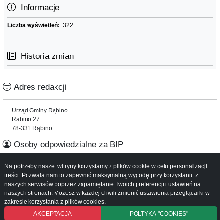
Informacje
Liczba wyświetleń:
322
Historia zmian
Adres redakcji
Urząd Gminy Rąbino
Rabino 27
78-331 Rąbino
Osoby odpowiedzialne za BIP
Na potrzeby naszej witryny korzystamy z plików cookie w celu personalizacji
Informacje o serwisie
treści. Pozwala nam to zapewnić maksymalną wygodę przy korzystaniu z
naszych serwisów poprzez zapamiętanie Twoich preferencji i ustawień na
Mapa serwisu
naszych stronach. Możesz w każdej chwili zmienić ustawienia przeglądarki w
Instrukcja obsługi
zakresie korzystania z plików cookies.
AKCEPTACJA
POLTYKA "COOKIES"