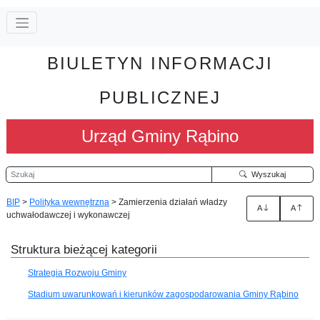
BIULETYN INFORMACJI
PUBLICZNEJ
Urząd Gminy Rąbino
Szukaj
Wyszukaj
BIP
>
Polityka wewnętrzna
>
Zamierzenia działań władzy
A
A
uchwałodawczej i wykonawczej
Struktura bieżącej kategorii
Strategia Rozwoju Gminy
Stadium uwarunkowań i kierunków zagospodarowania Gminy Rąbino