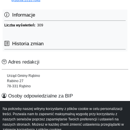
Informacje
Liczba wyświetleń:
309
Historia zmian
Adres redakcji
Urząd Gminy Rąbino
Rabino 27
78-331 Rąbino
Osoby odpowiedzialne za BIP
Na potrzeby naszej witryny korzystamy z plików cookie w celu personalizacji
Informacje o serwisie
treści. Pozwala nam to zapewnić maksymalną wygodę przy korzystaniu z
naszych serwisów poprzez zapamiętanie Twoich preferencji i ustawień na
Mapa serwisu
naszych stronach. Możesz w każdej chwili zmienić ustawienia przeglądarki w
Instrukcja obsługi
zakresie korzystania z plików cookies.