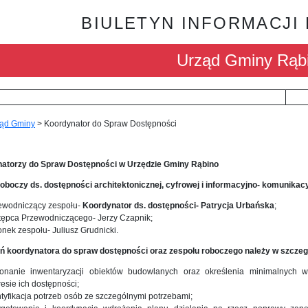
BIULETYN INFORMACJI
Urząd Gminy Rąb
ąd Gminy
>
Koordynator do Spraw Dostępności
atorzy do Spraw Dostępności w Urzędzie Gminy Rąbino
roboczy ds. dostępności architektonicznej, cyfrowej i informacyjno- komunikacy
ewodniczący zespołu-
Koordynator ds. dostępności- Patrycja Urbańska
;
tępca Przewodniczącego- Jerzy Czapnik;
onek zespołu- Juliusz Grudnicki.
ń koordynatora do spraw dostępności oraz zespołu roboczego należy w szczeg
onanie inwentaryzacji obiektów budowlanych oraz określenia minimalnych
esie ich dostępności;
ntyfikacja potrzeb osób ze szczególnymi potrzebami;