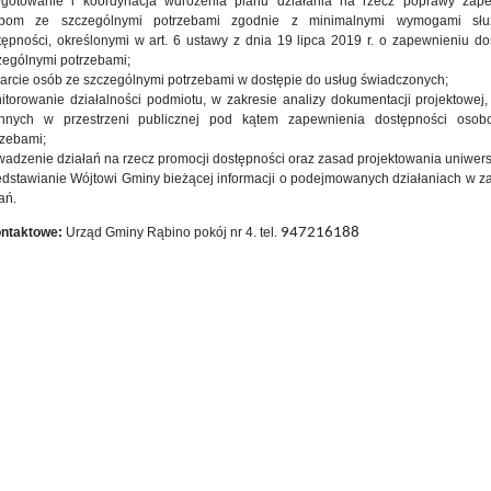
ygotowanie i koordynacja wdrożenia planu działania na rzecz poprawy zape
bom ze szczególnymi potrzebami zgodnie z minimalnymi wymogami słu
tępności, określonymi w art. 6 ustawy z dnia 19 lipca 2019 r. o zapewnieniu d
zególnymi potrzebami;
arcie osób ze szczególnymi potrzebami w dostępie do usług świadczonych;
itorowanie działalności podmiotu, w zakresie analizy dokumentacji projektowej, 
nnych w przestrzeni publicznej pod kątem zapewnienia dostępności osob
rzebami;
wadzenie działań na rzecz promocji dostępności oraz zasad projektowania uniwer
edstawianie Wójtowi Gminy bieżącej informacji o podejmowanych działaniach w z
ań.
ontaktowe:
Urząd Gminy Rąbino pokój nr 4. tel.
947216188