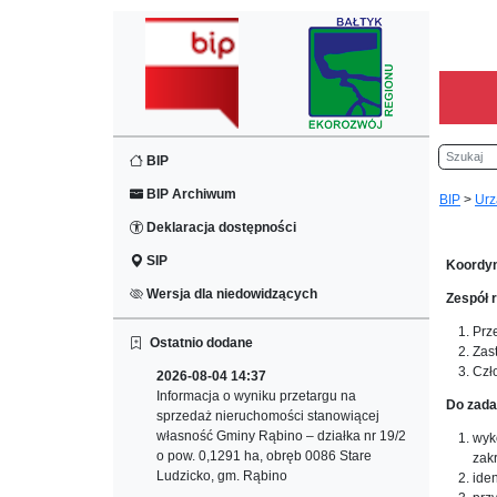
Szukaj
BIP
BIP Archiwum
BIP
>
Urz
Deklaracja dostępności
SIP
Koordyn
Wersja dla niedowidzących
Zespół 
Prz
Ostatnio dodane
Zas
Czł
2026-08-04 14:37
Informacja o wyniku przetargu na
Do zada
sprzedaż nieruchomości stanowiącej
własność Gminy Rąbino – działka nr 19/2
wyk
o pow. 0,1291 ha, obręb 0086 Stare
zakr
Ludzicko, gm. Rąbino
ide