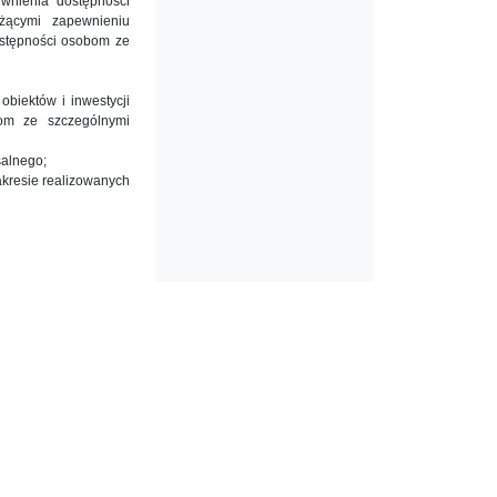
wnienia dostępności
żącymi zapewnieniu
ostępności osobom ze
obiektów i inwestycji
om ze szczególnymi
salnego;
akresie realizowanych