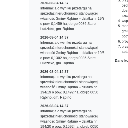
prz
2026-08-04 14:37
oso
Informacja o wyniku przetargu na
dos
sprzedaż nieruchomości stanowiącej
szc
własność Gminy Rąbino – działka nr 19/3
wsp
o pow. 0,1459 ha, obręb 0086 Stare
mon
Ludzicko, gm. Rąbino
gmi
pot
2026-08-04 14:37
pro
Informacja o wyniku przetargu na
prz
sprzedaż nieruchomości stanowiącej
zad
własność Gminy Rąbino – działka nr 19/6
o pow. 0,1302 ha, obręb 0086 Stare
Dane k
Ludzicko, gm. Rąbino
2026-08-04 14:37
Informacja o wyniku przetargu na
sprzedaż nieruchomości stanowiącej
własność Gminy Rąbino – działka nr
194/19 o pow. 0,1492 ha, obręb 0050
Rąbino, gm. Rąbino
2026-08-04 14:37
Informacja o wyniku przetargu na
sprzedaż nieruchomości stanowiącej
własność Gminy Rąbino – działka nr
194/20 o pow. 0,1592 ha, obręb 0050