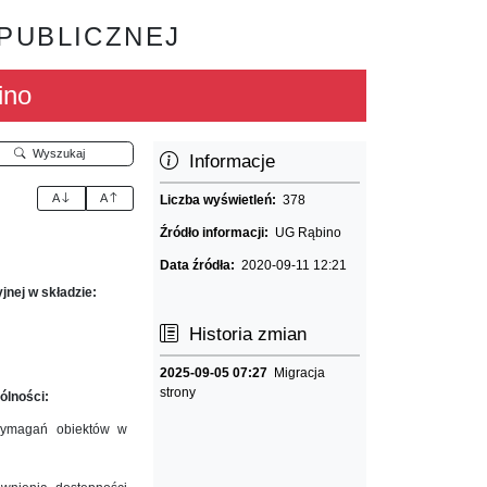
 PUBLICZNEJ
ino
Wyszukaj
Informacje
A
A
Liczba wyświetleń:
378
Źródło informacji:
UG Rąbino
Data źródła:
2020-09-11 12:21
jnej w składzie:
Historia zmian
2025-09-05 07:27
Migracja
strony
ólności:
 wymagań obiektów w