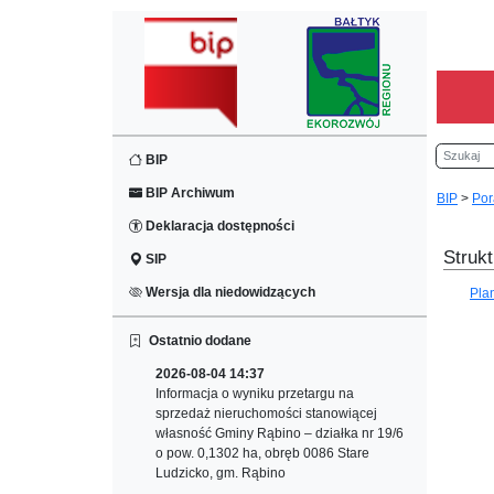
Szukaj
BIP
BIP Archiwum
BIP
>
Por
Deklaracja dostępności
Strukt
SIP
Wersja dla niedowidzących
Pla
Ostatnio dodane
2026-08-04 14:37
Informacja o wyniku przetargu na
sprzedaż nieruchomości stanowiącej
własność Gminy Rąbino – działka nr 19/6
o pow. 0,1302 ha, obręb 0086 Stare
Ludzicko, gm. Rąbino