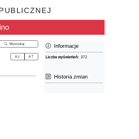
 PUBLICZNEJ
ino
Wyszukaj
Informacje
A
A
Liczba wyświetleń:
372
Historia zmian