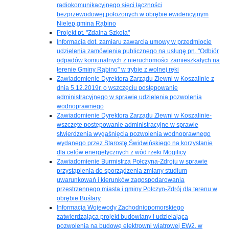
radiokomunikacyjnego sieci łączności
bezprzewodowej,położonych w obrębie ewidencyjnym
Nielep,gmina Rąbino
Projekt pt. "Zdalna Szkoła"
Informacja dot. zamiaru zawarcia umowy w przedmiocie
udzielenia zamówienia publicznego na usługę pn. "Odbiór
odpadów komunalnych z nieruchomości zamieszkałych na
terenie Gminy Rąbino" w trybie z wolnej ręki
Zawiadomienie Dyrektora Zarządu Zlewni w Koszalinie z
dnia 5.12.2019r. o wszczęciu postępowanie
administracyjnego w sprawie udzielenia pozwolenia
wodnoprawnego
Zawiadomienie Dyrektora Zarządu Zlewni w Koszalinie-
wszczęte postępowanie administracyjne w sprawie
stwierdzenia wygaśnięcia pozwolenia wodnoprawnego
wydanego przez Starostę Świdwińskiego na korzystanie
dla celów energetycznych z wód rzeki Mogilicy
Zawiadomienie Burmistrza Połczyna-Zdroju w sprawie
przystąpienia do sporządzenia zmiany studium
uwarunkowań i kierunków zagospodarowania
przestrzennego miasta i gminy Połczyn-Zdrój dla terenu w
obrębie Buślary
Informacja Wojewody Zachodniopomorskiego
zatwierdzająca projekt budowlany i udzielająca
pozwolenia na budowę elektrowni wiatrowej EW2, w