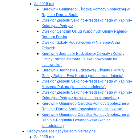
Za 2019 rok
Kierownik Gminnego Ośrodka Pomocy Społecznej w
Rąbinie-Dorota Socik
Dyrektor Zespołu Szkolno-Przedszkolnego w Rąbinie-
Katarzyna Pedrycz
Dyrektor Centrum Usług Wspólnych Gminy Rąbino-
Barbara Felska
Dyrektor Szkoły Podstawowej w Nielepie-Anna
Żelazek
Kierownik Jednostki Budżetowej Oświaty i Kultury
Gminy Rąbino-Barbara Felska (powołanie na
stanowisko)
Kierownik Jednostki Budżetowej Oświaty i Kultury
Gminy Rąbino-Ewa Kurdek (koniec zatrudnienia)
Dyrektor Zespołu Szkolno-Przedszkolnego w Rąbinie-
Marzena Pokora (koniec zatrudnienia)
Dyrektor Zespołu Szkolno-Przedszkolnego w Rąbinie-
Katarzyna Pedrycz (powołanie na stanowisko)
Kierownik Gminnego Ośrodka Pomocy Społecznej w
Rąbinie-Dorota Socik (powołanie na stanowisko)
Kierownik Gminnego Ośrodka Pomocy Społecznej w
Rąbinie-Bogumiła Lewandowska (koniec
zatrudnienia)
Osoby wydające decyzje administracyjne
Za 2025 rok