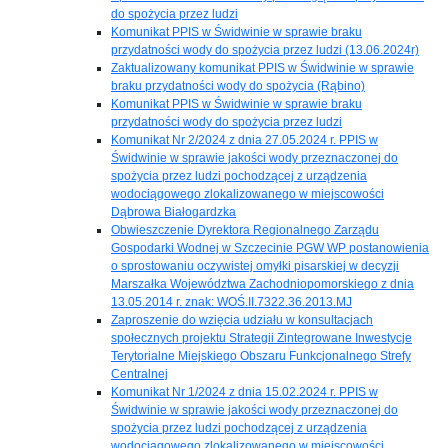
do spożycia przez ludzi
Komunikat PPIS w Świdwinie w sprawie braku
przydatności wody do spożycia przez ludzi (13.06.2024r)
Zaktualizowany komunikat PPIS w Świdwinie w sprawie
braku przydatności wody do spożycia (Rąbino)
Komunikat PPIS w Świdwinie w sprawie braku
przydatności wody do spożycia przez ludzi
Komunikat Nr 2/2024 z dnia 27.05.2024 r. PPIS w
Świdwinie w sprawie jakości wody przeznaczonej do
spożycia przez ludzi pochodzącej z urządzenia
wodociągowego zlokalizowanego w miejscowości
Dąbrowa Białogardzka
Obwieszczenie Dyrektora Regionalnego Zarządu
Gospodarki Wodnej w Szczecinie PGW WP postanowienia
o sprostowaniu oczywistej omyłki pisarskiej w decyzji
Marszałka Województwa Zachodniopomorskiego z dnia
13.05.2014 r. znak: WOŚ.II.7322.36.2013.MJ
Zaproszenie do wzięcia udziału w konsultacjach
społecznych projektu Strategii Zintegrowane Inwestycje
Terytorialne Miejskiego Obszaru Funkcjonalnego Strefy
Centralnej
Komunikat Nr 1/2024 z dnia 15.02.2024 r. PPIS w
Świdwinie w sprawie jakości wody przeznaczonej do
spożycia przez ludzi pochodzącej z urządzenia
wodociągowego zlokalizowanego w miejscowości