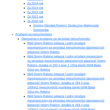
Za 2024 rok
Za 2023 rok
Za 2022 rok
Za 2021 rok
Za 2020 rok
Gminny Ośrodek Pomocy Społecznej-Małgorzata
Sosnowska
Przetargi na nieruchomości
Ogłoszenia o przetargu na sprzedaż nieruchomości
Wójt Gminy Rąbino ogłasza I ustny przetarg
nieograniczony na sprzedaż nieruchomości stanowiących
własność Gminy Rąbino
Wójt Gminy Rąbino ogłasza I ustny przetarg ograniczony
na sprzedaż nieruchomości stanowiących własność Gminy
Rąbino- działka nr 203 o pow. 1,15ha,obręb 0048 Biała
Góra,gm. Rąbino
Wójt Gminy Rąbino ogłasza I ustny przetarg
nieograniczony na sprzedaż nieruchomości stanowiących
własność Gminy Rąbino- działka nr 284 o pow.
1400m2,nieruchomość gruntowa,obręb 0048 Biała
Góra,gm. Rąbino
Wójt Gminy Rąbino ogłasza I ustny przetarg
nieograniczony na sprzedaż nieruchomości stanowiących
własność Gminy Rąbino- działka nr 284 o pow.
1400m2,nieruchomość gruntowa,obręb 0048 Biała