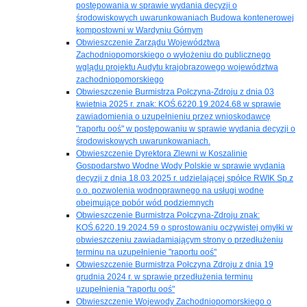
postępowania w sprawie wydania decyzji o
środowiskowych uwarunkowaniach Budowa kontenerowej
kompostowni w Wardyniu Górnym
Obwieszczenie Zarządu Województwa
Zachodniopomorskiego o wyłożeniu do publicznego
wglądu projektu Audytu krajobrazowego województwa
zachodniopomorskiego
Obwieszczenie Burmistrza Połczyna-Zdroju z dnia 03
kwietnia 2025 r. znak: KOŚ.6220.19.2024.68 w sprawie
zawiadomienia o uzupełnieniu przez wnioskodawcę
"raportu ooś" w postępowaniu w sprawie wydania decyzji o
środowiskowych uwarunkowaniach.
Obwieszczenie Dyrektora Zlewni w Koszalinie
Gospodarstwo Wodne Wody Polskie w sprawie wydania
decyzji z dnia 18.03.2025 r. udzielającej spółce RWIK Sp.z
o.o. pozwolenia wodnoprawnego na usługi wodne
obejmujące pobór wód podziemnych
Obwieszczenie Burmistrza Połczyna-Zdroju znak:
KOŚ.6220.19.2024.59 o sprostowaniu oczywistej omyłki w
obwieszczeniu zawiadamiającym strony o przedłużeniu
terminu na uzupełnienie "raportu ooś"
Obwieszczenie Burmistrza Połczyna Zdroju z dnia 19
grudnia 2024 r. w sprawie przedłużenia terminu
uzupełnienia "raportu ooś"
Obwieszczenie Wojewody Zachodniopomorskiego o