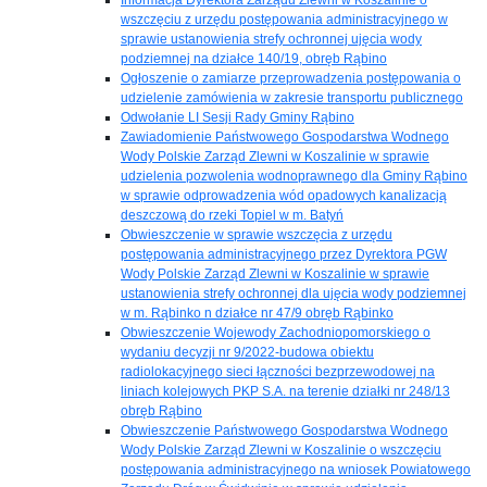
wszczęciu z urzędu postępowania administracyjnego w
sprawie ustanowienia strefy ochronnej ujęcia wody
podziemnej na działce 140/19, obręb Rąbino
Ogłoszenie o zamiarze przeprowadzenia postępowania o
udzielenie zamówienia w zakresie transportu publicznego
Odwołanie LI Sesji Rady Gminy Rąbino
Zawiadomienie Państwowego Gospodarstwa Wodnego
Wody Polskie Zarząd Zlewni w Koszalinie w sprawie
udzielenia pozwolenia wodnoprawnego dla Gminy Rąbino
w sprawie odprowadzenia wód opadowych kanalizacją
deszczową do rzeki Topiel w m. Batyń
Obwieszczenie w sprawie wszczęcia z urzędu
postępowania administracyjnego przez Dyrektora PGW
Wody Polskie Zarząd Zlewni w Koszalinie w sprawie
ustanowienia strefy ochronnej dla ujęcia wody podziemnej
w m. Rąbinko n działce nr 47/9 obręb Rąbinko
Obwieszczenie Wojewody Zachodniopomorskiego o
wydaniu decyzji nr 9/2022-budowa obiektu
radiolokacyjnego sieci łączności bezprzewodowej na
liniach kolejowych PKP S.A. na terenie działki nr 248/13
obręb Rąbino
Obwieszczenie Państwowego Gospodarstwa Wodnego
Wody Polskie Zarząd Zlewni w Koszalinie o wszczęciu
postępowania administracyjnego na wniosek Powiatowego