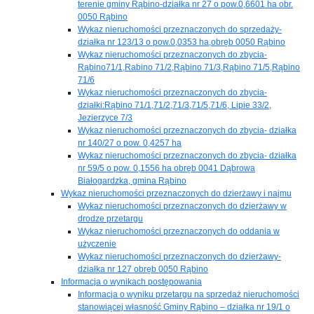
terenie gminy Rąbino-działka nr 27 o pow.0,6601 ha obr.
0050 Rąbino
Wykaz nieruchomości przeznaczonych do sprzedaży-
działka nr 123/13 o pow.0,0353 ha,obręb 0050 Rąbino
Wykaz nieruchomości przeznaczonych do zbycia-
Rąbino71/1,Rabino 71/2,Rąbino 71/3,Rąbino 71/5,Rąbino
71/6
Wykaz nieruchomości przeznaczonych do zbycia-
działki:Rąbino 71/1,71/2,71/3,71/5,71/6, Lipie 33/2,
Jezierzyce 7/3
Wykaz nieruchomości przeznaczonych do zbycia- działka
nr 140/27 o pow. 0,4257 ha
Wykaz nieruchomości przeznaczonych do zbycia- działka
nr 59/5 o pow. 0,1556 ha obręb 0041 Dąbrowa
Białogardzka, gmina Rąbino
Wykaz nieruchomości przeznaczonych do dzierżawy i najmu
Wykaz nieruchomości przeznaczonych do dzierżawy w
drodze przetargu
Wykaz nieruchomości przeznaczonych do oddania w
użyczenie
Wykaz nieruchomości przeznaczonych do dzierżawy-
działka nr 127 obręb 0050 Rąbino
Informacja o wynikach postępowania
Informacja o wyniku przetargu na sprzedaż nieruchomości
stanowiącej własność Gminy Rąbino – działka nr 19/1 o