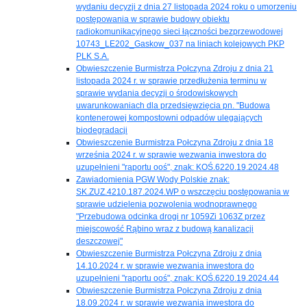
wydaniu decyzji z dnia 27 listopada 2024 roku o umorzeniu
postępowania w sprawie budowy obiektu
radiokomunikacyjnego sieci łączności bezprzewodowej
10743_LE202_Gaskow_037 na liniach kolejowych PKP
PLK S.A.
Obwieszczenie Burmistrza Połczyna Zdroju z dnia 21
listopada 2024 r. w sprawie przedłużenia terminu w
sprawie wydania decyzji o środowiskowych
uwarunkowaniach dla przedsięwzięcia pn. "Budowa
kontenerowej kompostowni odpadów ulegających
biodegradacji
Obwieszczenie Burmistrza Połczyna Zdroju z dnia 18
września 2024 r. w sprawie wezwania inwestora do
uzupełnieni "raportu ooś", znak: KOŚ.6220.19.2024.48
Zawiadomienia PGW Wody Polskie znak:
SK.ZUZ.4210.187.2024.WP o wszczęciu postępowania w
sprawie udzielenia pozwolenia wodnoprawnego
"Przebudowa odcinka drogi nr 1059Zi 1063Z przez
miejscowość Rąbino wraz z budową kanalizacji
deszczowej"
Obwieszczenie Burmistrza Połczyna Zdroju z dnia
14.10.2024 r. w sprawie wezwania inwestora do
uzupełnieni "raportu ooś", znak: KOŚ.6220.19.2024.44
Obwieszczenie Burmistrza Połczyna Zdroju z dnia
18.09.2024 r. w sprawie wezwania inwestora do