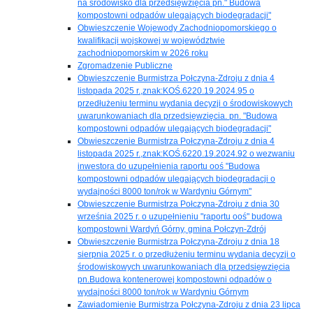
na środowisko dla przedsięwzięcia pn." Budowa
kompostowni odpadów ulegających biodegradacji"
Obwieszczenie Wojewody Zachodniopomorskiego o
kwalifikacji wojskowej w województwie
zachodniopomorskim w 2026 roku
Zgromadzenie Publiczne
Obwieszczenie Burmistrza Połczyna-Zdroju z dnia 4
listopada 2025 r.,znak:KOŚ.6220.19.2024.95 o
przedłużeniu terminu wydania decyzji o środowiskowych
uwarunkowaniach dla przedsięwzięcia. pn. "Budowa
kompostowni odpadów ulegających biodegradacji"
Obwieszczenie Burmistrza Połczyna-Zdroju z dnia 4
listopada 2025 r.,znak:KOŚ.6220.19.2024.92 o wezwaniu
inwestora do uzupełnienia raportu ooś "Budowa
kompostowni odpadów ulegających biodegradacji o
wydajności 8000 ton/rok w Wardyniu Górnym"
Obwieszczenie Burmistrza Połczyna-Zdroju z dnia 30
września 2025 r. o uzupełnieniu "raportu ooś" budowa
kompostowni Wardyń Górny, gmina Połczyn-Zdrój
Obwieszczenie Burmistrza Połczyna-Zdroju z dnia 18
sierpnia 2025 r. o przedłużeniu terminu wydania decyzji o
środowiskowych uwarunkowaniach dla przedsięwzięcia
pn.Budowa kontenerowej kompostowni odpadów o
wydajności 8000 ton/rok w Wardyniu Górnym
Zawiadomienie Burmistrza Połczyna-Zdroju z dnia 23 lipca