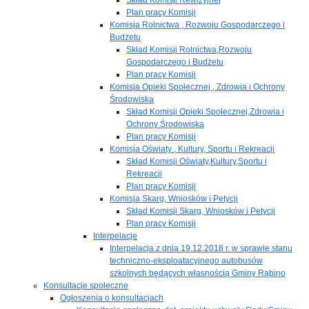
Plan pracy Komisji
Komisja Rolnictwa , Rozwoju Gospodarczego i
Budżetu
Skład Komisji Rolnictwa,Rozwoju
Gospodarczego i Budżetu
Plan pracy Komisji
Komisja Opieki Społecznej , Zdrowia i Ochrony
Środowiska
Skład Komisji Opieki Społecznej,Zdrowia i
Ochrony Środowiska
Plan pracy Komisji
Komisja Oświaty , Kultury, Sportu i Rekreacji
Skład Komisji Oświaty,Kultury,Sportu i
Rekreacji
Plan pracy Komisji
Komisja Skarg, Wniosków i Petycji
Skład Komisji Skarg, Wniosków i Petycji
Plan pracy Komisji
Interpelacje
Interpelacja z dnia 19.12.2018 r. w sprawie stanu
techniczno-eksploatacyjnego autobusów
szkolnych będących własnością Gminy Rąbino
Konsultacje społeczne
Ogłoszenia o konsultacjach