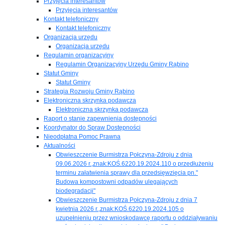
Przyjęcia interesantów
Przyjęcia interesantów
Kontakt telefoniczny
Kontakt telefoniczny
Organizacja urzędu
Organizacja urzędu
Regulamin organizacyjny
Regulamin Organizacyjny Urzędu Gminy Rąbino
Statut Gminy
Statut Gminy
Strategia Rozwoju Gminy Rąbino
Elektroniczna skrzynka podawcza
Elektroniczna skrzynka podawcza
Raport o stanie zapewnienia dostępności
Koordynator do Spraw Dostępności
Nieodpłatna Pomoc Prawna
Aktualności
Obwieszczenie Burmistrza Połczyna-Zdroju z dnia
09.06.2026 r.,znak:KOŚ.6220.19.2024.110 o przedłużeniu
terminu załatwienia sprawy dla przedsięwzięcia pn."
Budowa kompostowni odpadów ulegających
biodegradacji"
Obwieszczenie Burmistrza Połczyna-Zdroju z dnia 7
kwietnia 2026 r.,znak:KOŚ.6220.19.2024.105 o
uzupełnieniu przez wnioskodawcę raportu o oddziaływaniu