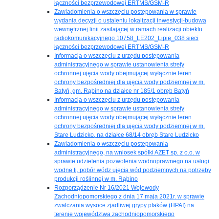
łączności bezprzewodowej ERTMS/GSM-R
Zawiadomienia o wszczęciu postępowania w sprawie
wydania decyzji o ustaleniu lokalizacji inwestycji-budowa
wewnętrznej linii zasilającej w ramach realizacji obiektu
radiokomunikacyjnego 10758_LE202_Lipie_038 sieci
łączności bezprzewodowej ERTMS/GSM-R
Informacja o wszczęciu z urzędu postępowania
administracyjnego w sprawie ustanowienia strefy
ochronnej ujęcia wody obejmującej wyłącznie teren
ochrony bezpośredniej dla ujęcia wody podziemnej w m.
Batyń, gm. Rąbino na działce nr 185/1 obręb Batyń
Informacja o wszczęciu z urzędu postępowania
administracyjnego w sprawie ustanowienia strefy
ochronnej ujęcia wody obejmującej wyłącznie teren
ochrony bezpośredniej dla ujęcia wody podziemnej w m.
Stare Ludzicko, na działce 68/14 obręb Stare Ludzicko
Zawiadomienia o wszczęciu postepowania
administracyjnego, na wniosek spółki AZET sp. z o.o. w
sprawie udzielenia pozwolenia wodnoprawnego na usługi
wodne tj. pobór wódz ujęcia wód podziemnych na potrzeby
produkcji roślinnej w m. Rąbino
Rozporządzenie Nr 16/2021 Wojewody
Zachodniopomorskiego z dnia 17 maja 2021r. w sprawie
zwalczania wysoce zjadliwej grypy ptaków (HPAI) na
terenie województwa zachodniopomorskiego