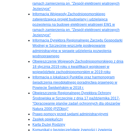
ramach zamierzenia pn. "Zespół elektrowni wiatrowych
Jezierzyce"
Informacja Wojewody Zachodniopomorskiego
zatwierdzająca projekt budowlany i udzielająca
pozwolenia na budowę elektrowni wiatrowej EW1 w
ramach zamierzenia pn. "Zespół elektrowni wiatrowych
Jezierzyce"
Informacja Dyrektora Regionalnego Zarządu Gospodarki
Wodnej w Szczecinie-wszczęte postępowanie
administracyjne w sprawie udzielenia pozwolenia
wodnoprawnego
Obwieszczenie Wojewody Zachodniopomorskiego z dnia
18 stycznia 2019 roku o kwalifikacji wojskowej w
województwie zachodniopomorskim w 2019 roku
Informacja o lokalizacji Punktów oraz harmonogram
świadczenia nieodpłatnego poradnictwa prawnego w
Powiecie Świdwińskim w 2018 r.
Obwieszczenie Regionalnego Dyrektora Ochrony
Środowiska w Szczecinie z dnia 17 października 2017-
"Opracowanie planów zadań ochronnych dla obszarów
Natura 2000 (PZObis)"
Prawo pomocy przed sądami administracyjnymi
Zasiłek opiekuńczy
Karta Dużej Rodziny
Komunikat o bezpieczeństwie żywności i żywienia