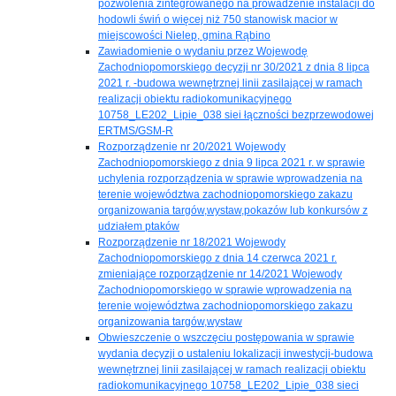
pozwolenia zintegrowanego na prowadzenie instalacji do
hodowli świń o więcej niż 750 stanowisk macior w
miejscowości Nielep, gmina Rąbino
Zawiadomienie o wydaniu przez Wojewodę
Zachodniopomorskiego decyzji nr 30/2021 z dnia 8 lipca
2021 r. -budowa wewnętrznej linii zasilającej w ramach
realizacji obiektu radiokomunikacyjnego
10758_LE202_Lipie_038 siei łączności bezprzewodowej
ERTMS/GSM-R
Rozporządzenie nr 20/2021 Wojewody
Zachodniopomorskiego z dnia 9 lipca 2021 r. w sprawie
uchylenia rozporządzenia w sprawie wprowadzenia na
terenie województwa zachodniopomorskiego zakazu
organizowania targów,wystaw,pokazów lub konkursów z
udziałem ptaków
Rozporządzenie nr 18/2021 Wojewody
Zachodniopomorskiego z dnia 14 czerwca 2021 r.
zmieniające rozporządzenie nr 14/2021 Wojewody
Zachodniopomorskiego w sprawie wprowadzenia na
terenie województwa zachodniopomorskiego zakazu
organizowania targów,wystaw
Obwieszczenie o wszczęciu postępowania w sprawie
wydania decyzji o ustaleniu lokalizacji inwestycji-budowa
wewnętrznej linii zasilającej w ramach realizacji obiektu
radiokomunikacyjnego 10758_LE202_Lipie_038 sieci