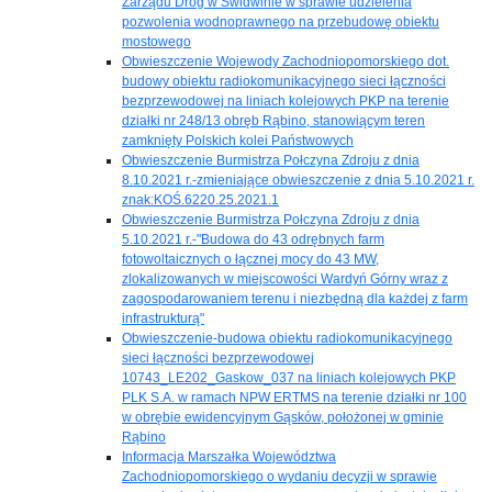
Zarządu Dróg w Świdwinie w sprawie udzielenia
pozwolenia wodnoprawnego na przebudowę obiektu
mostowego
Obwieszczenie Wojewody Zachodniopomorskiego dot.
budowy obiektu radiokomunikacyjnego sieci łączności
bezprzewodowej na liniach kolejowych PKP na terenie
działki nr 248/13 obręb Rąbino, stanowiącym teren
zamknięty Polskich kolei Państwowych
Obwieszczenie Burmistrza Połczyna Zdroju z dnia
8.10.2021 r.-zmieniające obwieszczenie z dnia 5.10.2021 r.
znak:KOŚ.6220.25.2021.1
Obwieszczenie Burmistrza Połczyna Zdroju z dnia
5.10.2021 r.-"Budowa do 43 odrębnych farm
fotowoltaicznych o łącznej mocy do 43 MW,
zlokalizowanych w miejscowości Wardyń Górny wraz z
zagospodarowaniem terenu i niezbędną dla każdej z farm
infrastrukturą"
Obwieszczenie-budowa obiektu radiokomunikacyjnego
sieci łączności bezprzewodowej
10743_LE202_Gaskow_037 na liniach kolejowych PKP
PLK S.A. w ramach NPW ERTMS na terenie działki nr 100
w obrębie ewidencyjnym Gąsków, położonej w gminie
Rąbino
Informacja Marszałka Województwa
Zachodniopomorskiego o wydaniu decyzji w sprawie