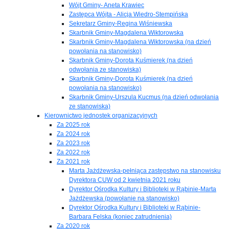
Wójt Gminy- Aneta Krawiec
Zastępca Wójta - Alicja Wiedro-Stempińska
Sekretarz Gminy-Regina Wiśniewska
Skarbnik Gminy-Magdalena Wiktorowska
Skarbnik Gminy-Magdalena Wiktorowska (na dzień
powołania na stanowisko)
Skarbnik Gminy-Dorota Kuśmierek (na dzień
odwołania ze stanowiska)
Skarbnik Gminy-Dorota Kuśmierek (na dzień
powołania na stanowisko)
Skarbnik Gminy-Urszula Kucmus (na dzień odwołania
ze stanowiska)
Kierownictwo jednostek organizacyjnych
Za 2025 rok
Za 2024 rok
Za 2023 rok
Za 2022 rok
Za 2021 rok
Marta Jażdżewska-pełniąca zastępstwo na stanowisku
Dyrektora CUW od 2 kwietnia 2021 roku
Dyrektor Ośrodka Kultury i Biblioteki w Rąbinie-Marta
Jażdżewska (powołanie na stanowisko)
Dyrektor Ośrodka Kultury i Biblioteki w Rąbinie-
Barbara Felska (koniec zatrudnienia)
Za 2020 rok