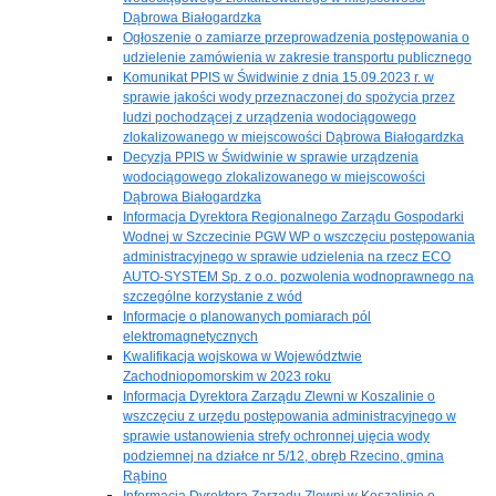
Dąbrowa Białogardzka
Ogłoszenie o zamiarze przeprowadzenia postępowania o
udzielenie zamówienia w zakresie transportu publicznego
Komunikat PPIS w Świdwinie z dnia 15.09.2023 r. w
sprawie jakości wody przeznaczonej do spożycia przez
ludzi pochodzącej z urządzenia wodociągowego
zlokalizowanego w miejscowości Dąbrowa Białogardzka
Decyzja PPIS w Świdwinie w sprawie urządzenia
wodociągowego zlokalizowanego w miejscowości
Dąbrowa Białogardzka
Informacja Dyrektora Regionalnego Zarządu Gospodarki
Wodnej w Szczecinie PGW WP o wszczęciu postępowania
administracyjnego w sprawie udzielenia na rzecz ECO
AUTO-SYSTEM Sp. z o.o. pozwolenia wodnoprawnego na
szczególne korzystanie z wód
Informacje o planowanych pomiarach pól
elektromagnetycznych
Kwalifikacja wojskowa w Województwie
Zachodniopomorskim w 2023 roku
Informacja Dyrektora Zarządu Zlewni w Koszalinie o
wszczęciu z urzędu postępowania administracyjnego w
sprawie ustanowienia strefy ochronnej ujęcia wody
podziemnej na działce nr 5/12, obręb Rzecino, gmina
Rąbino
Informacja Dyrektora Zarządu Zlewni w Koszalinie o