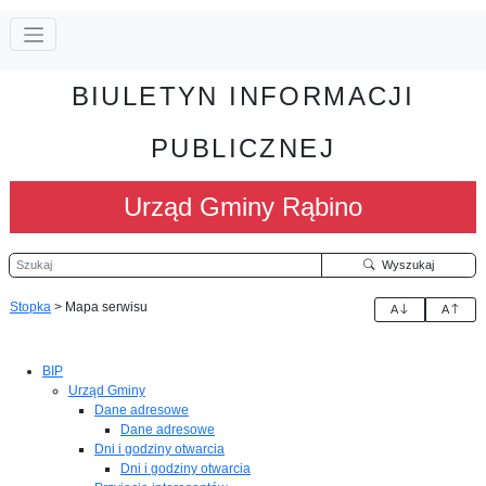
BIULETYN INFORMACJI
PUBLICZNEJ
Urząd Gminy Rąbino
Szukaj
Wyszukaj
Stopka
>
Mapa serwisu
A
A
BIP
Urząd Gminy
Dane adresowe
Dane adresowe
Dni i godziny otwarcia
Dni i godziny otwarcia