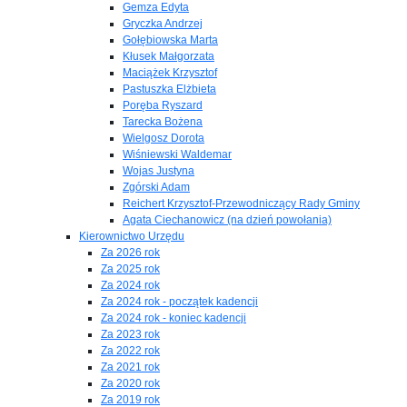
Gemza Edyta
Gryczka Andrzej
Gołębiowska Marta
Kłusek Małgorzata
Maciążek Krzysztof
Pastuszka Elżbieta
Poręba Ryszard
Tarecka Bożena
Wielgosz Dorota
Wiśniewski Waldemar
Wojas Justyna
Zgórski Adam
Reichert Krzysztof-Przewodniczący Rady Gminy
Agata Ciechanowicz (na dzień powołania)
Kierownictwo Urzędu
Za 2026 rok
Za 2025 rok
Za 2024 rok
Za 2024 rok - początek kadencji
Za 2024 rok - koniec kadencji
Za 2023 rok
Za 2022 rok
Za 2021 rok
Za 2020 rok
Za 2019 rok