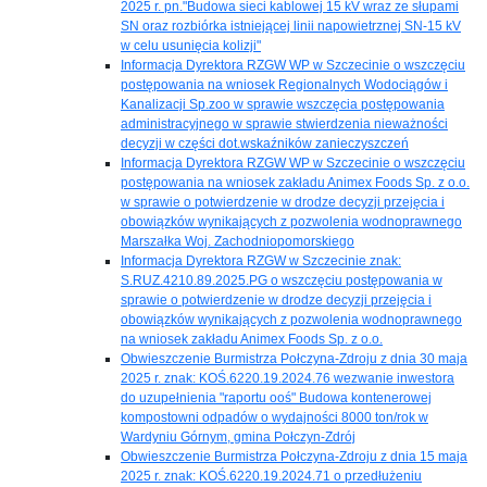
2025 r. pn."Budowa sieci kablowej 15 kV wraz ze słupami
SN oraz rozbiórka istniejącej linii napowietrznej SN-15 kV
w celu usunięcia kolizji"
Informacja Dyrektora RZGW WP w Szczecinie o wszczęciu
postępowania na wniosek Regionalnych Wodociągów i
Kanalizacji Sp.zoo w sprawie wszczęcia postępowania
administracyjnego w sprawie stwierdzenia nieważności
decyzji w części dot.wskaźników zanieczyszczeń
Informacja Dyrektora RZGW WP w Szczecinie o wszczęciu
postępowania na wniosek zakładu Animex Foods Sp. z o.o.
w sprawie o potwierdzenie w drodze decyzji przejęcia i
obowiązków wynikających z pozwolenia wodnoprawnego
Marszałka Woj. Zachodniopomorskiego
Informacja Dyrektora RZGW w Szczecinie znak:
S.RUZ.4210.89.2025.PG o wszczęciu postępowania w
sprawie o potwierdzenie w drodze decyzji przejęcia i
obowiązków wynikających z pozwolenia wodnoprawnego
na wniosek zakładu Animex Foods Sp. z o.o.
Obwieszczenie Burmistrza Połczyna-Zdroju z dnia 30 maja
2025 r. znak: KOŚ.6220.19.2024.76 wezwanie inwestora
do uzupełnienia "raportu ooś" Budowa kontenerowej
kompostowni odpadów o wydajności 8000 ton/rok w
Wardyniu Górnym, gmina Połczyn-Zdrój
Obwieszczenie Burmistrza Połczyna-Zdroju z dnia 15 maja
2025 r. znak: KOŚ.6220.19.2024.71 o przedłużeniu