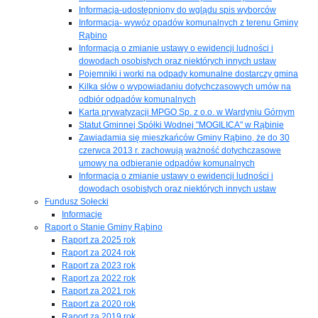
Informacja-udostępniony do wglądu spis wyborców
Informacja- wywóz opadów komunalnych z terenu Gminy
Rąbino
Informacja o zmianie ustawy o ewidencji ludności i
dowodach osobistych oraz niektórych innych ustaw
Pojemniki i worki na odpady komunalne dostarczy gmina
Kilka słów o wypowiadaniu dotychczasowych umów na
odbiór odpadów komunalnych
Karta prywatyzacji MPGO Sp. z o.o. w Wardyniu Górnym
Statut Gminnej Spółki Wodnej "MOGILICA" w Rąbinie
Zawiadamia się mieszkańców Gminy Rąbino, że do 30
czerwca 2013 r. zachowują ważność dotychczasowe
umowy na odbieranie odpadów komunalnych
Informacja o zmianie ustawy o ewidencji ludności i
dowodach osobistych oraz niektórych innych ustaw
Fundusz Sołecki
Informacje
Raport o Stanie Gminy Rąbino
Raport za 2025 rok
Raport za 2024 rok
Raport za 2023 rok
Raport za 2022 rok
Raport za 2021 rok
Raport za 2020 rok
Raport za 2019 rok