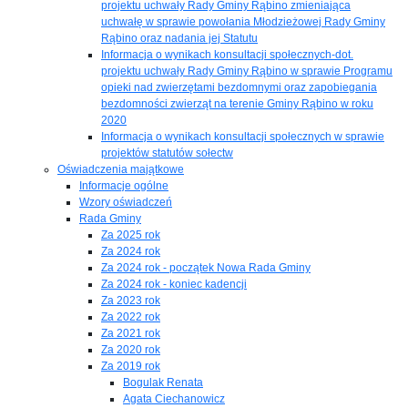
projektu uchwały Rady Gminy Rąbino zmieniająca
uchwałę w sprawie powołania Młodzieżowej Rady Gminy
Rąbino oraz nadania jej Statutu
Informacja o wynikach konsultacji społecznych-dot.
projektu uchwały Rady Gminy Rąbino w sprawie Programu
opieki nad zwierzętami bezdomnymi oraz zapobiegania
bezdomności zwierząt na terenie Gminy Rąbino w roku
2020
Informacja o wynikach konsultacji społecznych w sprawie
projektów statutów sołectw
Oświadczenia majątkowe
Informacje ogólne
Wzory oświadczeń
Rada Gminy
Za 2025 rok
Za 2024 rok
Za 2024 rok - początek Nowa Rada Gminy
Za 2024 rok - koniec kadencji
Za 2023 rok
Za 2022 rok
Za 2021 rok
Za 2020 rok
Za 2019 rok
Bogulak Renata
Agata Ciechanowicz