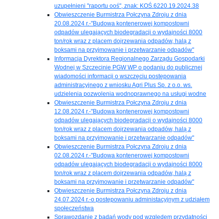
uzupełnieni "raportu ooś", znak: KOŚ.6220.19.2024.38
Obwieszczenie Burmistrza Połczyna Zdroju z dnia
20.08.2024 r.-"Budowa kontenerowej kompostowni
odpadów ulegających biodegradacji o wydajności 8000
ton/rok wraz z placem dojrzewania odpadów, halą z
boksami na przyjmowanie i przetwarzanie odpadów"
Informacja Dyrektora Regionalnego Zarządu Gospodarki
Wodnej w Szczecinie PGW WP o podaniu do publicznej
wiadomości informacji o wszczęciu postępowania
administracyjnego z wniosku Agri Plus Sp. z o.o. ws.
udzielenia pozwolenia wodnoprawnego na usługi wodne
Obwieszczenie Burmistrza Połczyna Zdroju z dnia
12.08.2024 r.-"Budowa kontenerowej kompostowni
odpadów ulegających biodegradacji o wydajności 8000
ton/rok wraz z placem dojrzewania odpadów, halą z
boksami na przyjmowanie i przetwarzanie odpadów"
Obwieszczenie Burmistrza Połczyna Zdroju z dnia
02.08.2024 r.-"Budowa kontenerowej kompostowni
odpadów ulegających biodegradacji o wydajności 8000
ton/rok wraz z placem dojrzewania odpadów, halą z
boksami na przyjmowanie i przetwarzanie odpadów"
Obwieszczenie Burmistrza Połczyna Zdroju z dnia
24.07.2024 r.-o postępowaniu administacyjnym z udziałem
społeczeństwa
Sprawozdanie z badań wody pod względem przydatności