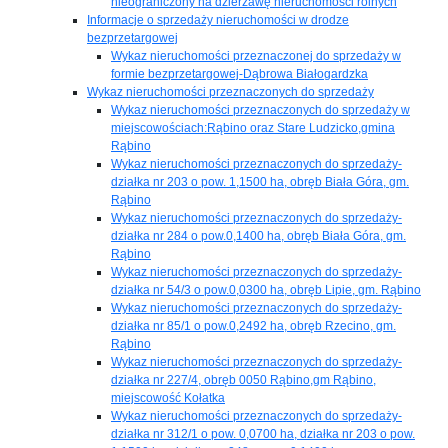
nieograniczony na dzierżawę nieruchomości rolnych
Informacje o sprzedaży nieruchomości w drodze
bezprzetargowej
Wykaz nieruchomości przeznaczonej do sprzedaży w
formie bezprzetargowej-Dąbrowa Białogardzka
Wykaz nieruchomości przeznaczonych do sprzedaży
Wykaz nieruchomości przeznaczonych do sprzedaży w
miejscowościach:Rąbino oraz Stare Ludzicko,gmina
Rąbino
Wykaz nieruchomości przeznaczonych do sprzedaży-
działka nr 203 o pow. 1,1500 ha, obręb Biała Góra, gm.
Rąbino
Wykaz nieruchomości przeznaczonych do sprzedaży-
działka nr 284 o pow.0,1400 ha, obręb Biała Góra, gm.
Rąbino
Wykaz nieruchomości przeznaczonych do sprzedaży-
działka nr 54/3 o pow.0,0300 ha, obręb Lipie, gm. Rąbino
Wykaz nieruchomości przeznaczonych do sprzedaży-
działka nr 85/1 o pow.0,2492 ha, obręb Rzecino, gm.
Rąbino
Wykaz nieruchomości przeznaczonych do sprzedaży-
działka nr 227/4, obręb 0050 Rąbino,gm Rąbino,
miejscowość Kołatka
Wykaz nieruchomości przeznaczonych do sprzedaży-
działka nr 312/1 o pow. 0,0700 ha, działka nr 203 o pow.