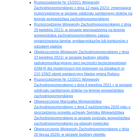
Rozporządzenie Nr 15/2021 Wojewody
Zachodniopomorskiego z dnia 12 maja 2021r. zmieniające
rozporządzenie w sprawie odstrzału sanitarnego dzików na
terenie województwa zachodniopomorskiego
Rozporządzenie Wojewody Zachodniopomorskiego z dnia
29 kwietnia 2021r. w sprawie wprowadzenia na terenie
województwa zachodniopomorskiego zakazu
organizowania targów, wystaw,pokazów lub konkursów z
udziałem ptaków
Obwieszczenie Wojewody Zachodniopomorskiego z dnia
23 kwietnia 2021r. w sprawie budowy obiektu
radiokomunikacyjnego sieci łączności bezprzewodowej
GSM-R dla modernizacji linii kolejowej na działkach nr
210,159/2 obręb ewidencyjny Nielep,gmina Rąbino
Rozporządzenie Nr 12/2021 Wojewody
Zachodniopomorskiego z dnia 6 kwietnia 2021 r. w sprawie
odstrzału sanitarnego dzików na terenie województwa
zachodniopomorskiego
Obwieszczenie Marszałka Województwa
Zachodniopomorskiego z dnia 2 października 2020 roku o
sporządzeniu projektu uchwały Sejmiku Województwa
Zachodniopomorskiego w sprawie podziału województwa
zachodniopomorskiego na obwody łowieckie
Obwieszczenie Wojewody Zachodniopomorskiego z dnia
20 lipcaa 2020r. w sprawie budowy obiektu