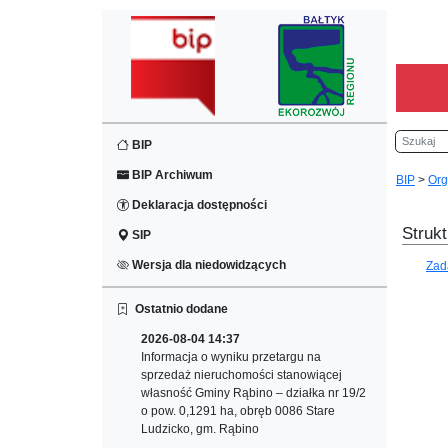
Szukaj
BIP
BIP Archiwum
BIP
>
Org
Deklaracja dostępności
Strukt
SIP
Wersja dla niedowidzących
Zad
Ostatnio dodane
2026-08-04 14:37
Informacja o wyniku przetargu na
sprzedaż nieruchomości stanowiącej
własność Gminy Rąbino – działka nr 19/2
o pow. 0,1291 ha, obręb 0086 Stare
Ludzicko, gm. Rąbino