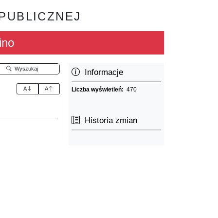
 PUBLICZNEJ
ino
Wyszukaj
Informacje
A
A
Liczba wyświetleń:
470
Historia zmian