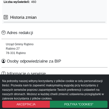
Liczba wyświetleń:
460
Historia zmian
Adres redakcji
Urząd Gminy Rąbino
Rabino 27
78-331 Rąbino
Osoby odpowiedzialne za BIP
Informacje o serwisie
Na potrzeby naszej witryny korzystamy z plików cookie w celu personalizacji
Mapa serwisu
treści. Pozwala nam to zapewnić maksymalną wygodę przy korzystaniu z
Instrukcja obsługi
naszych serwisów poprzez zapamiętanie Twoich preferencji i ustawień na
naszych stronach. Możesz w każdej chwili zmienić ustawienia przeglądarki w
zakresie korzystania z plików cookies.
AKCEPTACJA
POLTYKA "COOKIES"