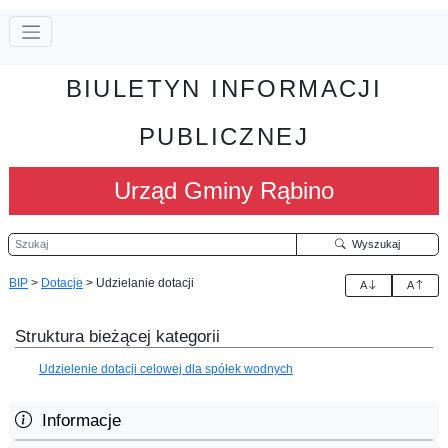
BIULETYN INFORMACJI
PUBLICZNEJ
Urząd Gminy Rąbino
Szukaj
Wyszukaj
BIP
>
Dotacje
>
Udzielanie dotacji
A
A
Struktura bieżącej kategorii
Udzielenie dotacji celowej dla spółek wodnych
Informacje