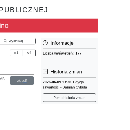
 PUBLICZNEJ
ino
Wyszukaj
Informacje
A
A
Liczba wyświetleń:
177
Historia zmian
 MB
pdf
2026-06-09 13:26
Edycja
zawartości - Damian Cybula
Pełna historia zmian