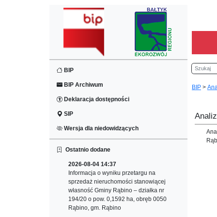
Szukaj
BIP
BIP Archiwum
BIP
>
Ana
Deklaracja dostępności
SIP
Anali
Wersja dla niedowidzących
Ana
Rąb
Ostatnio dodane
2026-08-04 14:37
Informacja o wyniku przetargu na
sprzedaż nieruchomości stanowiącej
własność Gminy Rąbino – działka nr
194/20 o pow. 0,1592 ha, obręb 0050
Rąbino, gm. Rąbino