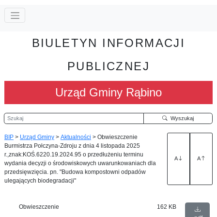
BIULETYN INFORMACJI
PUBLICZNEJ
Urząd Gminy Rąbino
Szukaj
Wyszukaj
BIP
>
Urząd Gminy
>
Aktualności
>
Obwieszczenie
Burmistrza Połczyna-Zdroju z dnia 4 listopada 2025
r.,znak:KOŚ.6220.19.2024.95 o przedłużeniu terminu
A
A
wydania decyzji o środowiskowych uwarunkowaniach dla
przedsięwzięcia. pn. "Budowa kompostowni odpadów
ulegających biodegradacji"
Obwieszczenie
162 KB