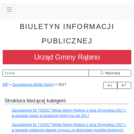
BIULETYN INFORMACJI
PUBLICZNEJ
Urząd Gminy Rąbino
Szukaj
Wyszukaj
BIP
>
Zarządzenia Wójta Gminy
>
2017
A
A
Struktura bieżącej kategorii
Zarządzenie Nr 72/2017 Wójta Gminy Rąbino z dnia 29 grudnia 2017 r
w sprawie zmian w budżecie gminy na rok 2017
Zarządzenie Nr 71/2017 Wójta Gminy Rąbino z dnia 29 grudnia 2017 r
w sprawie ustalenia stawek czynszu za dzierżawę gruntów będących