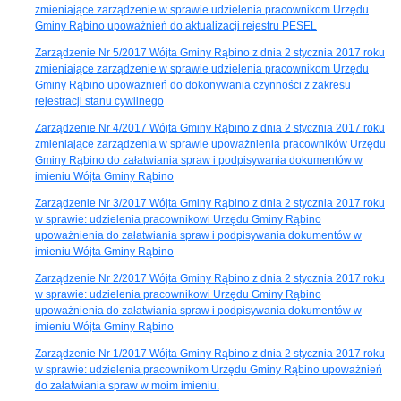
zmieniające zarządzenie w sprawie udzielenia pracownikom Urzędu
Gminy Rąbino upoważnień do aktualizacji rejestru PESEL
Zarządzenie Nr 5/2017 Wójta Gminy Rąbino z dnia 2 stycznia 2017 roku
zmieniające zarządzenie w sprawie udzielenia pracownikom Urzędu
Gminy Rąbino upoważnień do dokonywania czynności z zakresu
rejestracji stanu cywilnego
Zarządzenie Nr 4/2017 Wójta Gminy Rąbino z dnia 2 stycznia 2017 roku
zmieniające zarządzenia w sprawie upoważnienia pracowników Urzędu
Gminy Rąbino do załatwiania spraw i podpisywania dokumentów w
imieniu Wójta Gminy Rąbino
Zarządzenie Nr 3/2017 Wójta Gminy Rąbino z dnia 2 stycznia 2017 roku
w sprawie: udzielenia pracownikowi Urzędu Gminy Rąbino
upoważnienia do załatwiania spraw i podpisywania dokumentów w
imieniu Wójta Gminy Rąbino
Zarządzenie Nr 2/2017 Wójta Gminy Rąbino z dnia 2 stycznia 2017 roku
w sprawie: udzielenia pracownikowi Urzędu Gminy Rąbino
upoważnienia do załatwiania spraw i podpisywania dokumentów w
imieniu Wójta Gminy Rąbino
Zarządzenie Nr 1/2017 Wójta Gminy Rąbino z dnia 2 stycznia 2017 roku
w sprawie: udzielenia pracownikom Urzędu Gminy Rąbino upoważnień
do załatwiania spraw w moim imieniu.