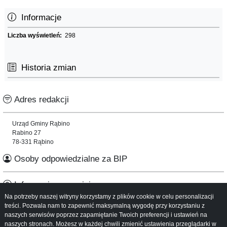
Informacje
Liczba wyświetleń:
298
Historia zmian
Adres redakcji
Urząd Gminy Rąbino
Rabino 27
78-331 Rąbino
Osoby odpowiedzialne za BIP
Informacje o serwisie
Na potrzeby naszej witryny korzystamy z plików cookie w celu personalizacji
treści. Pozwala nam to zapewnić maksymalną wygodę przy korzystaniu z
Mapa serwisu
naszych serwisów poprzez zapamiętanie Twoich preferencji i ustawień na
Instrukcja obsługi
naszych stronach. Możesz w każdej chwili zmienić ustawienia przeglądarki w