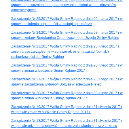
sprawie upoważnienia do podejmowania działań wobec dłużników
alimentacyjnych
Zarządzenie Nr 25/2017 Wójta Gminy Rąbino z dnia 09 marca 2017 r w
sprawie ustalenia odpłatności za usługi opiekuńcze
Zarządzenie Nr 24/2017 Wójta Gminy Rąbino z dnia 08 marca 2017 r w
sprawie zmiany Regulaminu Organizacyjnego Urzędu Gminy Rąbino
Zarządzenie Nr 23/2017 Wójta Gminy Rąbino z dnia 20 lutego 2017 r
zmieniające zarządzenie w sprawie określenia zasad (polityki)
rachunkowości dla Gminy Rąbino
Zarządzenie Nr 22/2017 Wójta Gminy Rąbino z dnia 20 lutego 2017 r w
sprawie zmian w budżecie Gminy Rąbino 2017 r.
Zarządzenie Nr 21/2017 Wójta Gminy Rąbino z dnia 20 lutego 2017 r w
sprawie zarządzenia wyborów Sołtysa w sołectwie Nielep
Zarządzenie Nr 20/2017 Wójta Gminy Rąbino z dnia 08 lutego 2017 r w
sprawie zmian w budżecie Gminy Rąbino 2017 r.
Zarządzenie Nr 19/2017 Wójta Gminy Rąbino z dnia 31 stycznia 2017 r
w sprawie zmian w budżecie Gminy Rąbino 2017 r.
Zarządzenie Nr 18/2017 Wójta Gminy Rąbino z dnia 31 stycznia 2017 r
w sprawie udzielenia upoważnienia do załatwiania spraw z zakresu