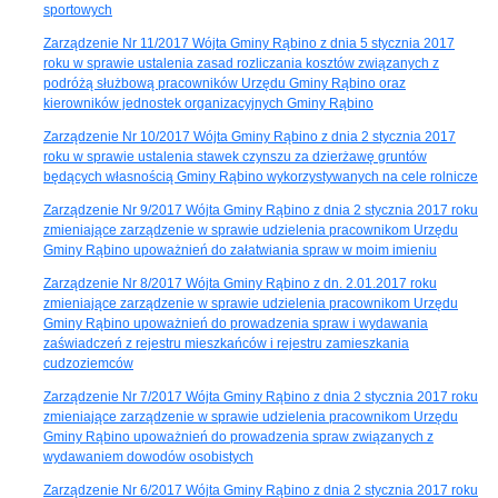
sportowych
Zarządzenie Nr 11/2017 Wójta Gminy Rąbino z dnia 5 stycznia 2017
roku w sprawie ustalenia zasad rozliczania kosztów związanych z
podróżą służbową pracowników Urzędu Gminy Rąbino oraz
kierowników jednostek organizacyjnych Gminy Rąbino
Zarządzenie Nr 10/2017 Wójta Gminy Rąbino z dnia 2 stycznia 2017
roku w sprawie ustalenia stawek czynszu za dzierżawę gruntów
będących własnością Gminy Rąbino wykorzystywanych na cele rolnicze
Zarządzenie Nr 9/2017 Wójta Gminy Rąbino z dnia 2 stycznia 2017 roku
zmieniające zarządzenie w sprawie udzielenia pracownikom Urzędu
Gminy Rąbino upoważnień do załatwiania spraw w moim imieniu
Zarządzenie Nr 8/2017 Wójta Gminy Rąbino z dn. 2.01.2017 roku
zmieniające zarządzenie w sprawie udzielenia pracownikom Urzędu
Gminy Rąbino upoważnień do prowadzenia spraw i wydawania
zaświadczeń z rejestru mieszkańców i rejestru zamieszkania
cudzoziemców
Zarządzenie Nr 7/2017 Wójta Gminy Rąbino z dnia 2 stycznia 2017 roku
zmieniające zarządzenie w sprawie udzielenia pracownikom Urzędu
Gminy Rąbino upoważnień do prowadzenia spraw związanych z
wydawaniem dowodów osobistych
Zarządzenie Nr 6/2017 Wójta Gminy Rąbino z dnia 2 stycznia 2017 roku