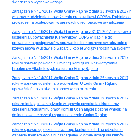
świadczenia wychowawczego
Zarządzenie Nr 17/2017 Wójta Gminy Rąbino z dnia 31 stycznia 2017 r
w sprawie udzielenia upoważnienia pracownikowi GOPS w Rąbinie do
prowadzenia postępowań w sprawach o jednorazowe świadczenia
Zarządzenie Nr 16/2017 Wójta Gminy Rąbino z 31.01.2017 r w sprawie
udzielenia upoważnienia Kierownikowi GOPS w Rąbinie do
prowadzenia postępowań w sprawach o jednorazowe świadczenie o
których mowa w ustawie o wsparciu kobiet w ciąży i rodzin "Za życiem"
Zarządzenie Nr 15/2017 Wójta Gminy Rąbino z dnia 31 stycznia 2017
roku w sprawie powołania Gminnej Komisji ds. Rozwiązywania
Problemów Alkoholowych na terenie Gminy Rąbino
Zarządzenie Nr 14/2017 Wójta Gminy Rąbino z dnia 25 stycznia 2017
roku w sprawie udzielenia pracownikom Urzędu Gminy Rąbino
upoważnień do załatwiania spraw w moim imieniu
Zarządzenie Nr 13/2017 Wójta Gminy Rąbino z dnia 19 stycznia 2017
roku zmieniające zarządzenie w sprawie powołania składu oraz
określenia regulaminu pracy Komisji Oceniającej złożone wnioski na
dofinansowanie rozwoju sportu na terenie Gminy Rąbino
Zarządzenie Nr 12/2017 Wójta Gminy Rąbino z dnia 19 stycznia 2017
roku w sprawie ogłoszenia otwartego konkursu ofert na udzielenie
wsparcia finansowego z budżetu gminy w formie dotacji dla klubów