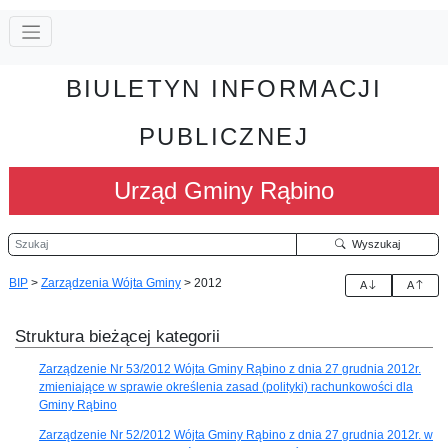
BIULETYN INFORMACJI
PUBLICZNEJ
Urząd Gminy Rąbino
Szukaj
Wyszukaj
BIP
>
Zarządzenia Wójta Gminy
>
2012
A
A
Struktura bieżącej kategorii
Zarządzenie Nr 53/2012 Wójta Gminy Rąbino z dnia 27 grudnia 2012r.
zmieniające w sprawie określenia zasad (polityki) rachunkowości dla
Gminy Rąbino
Zarządzenie Nr 52/2012 Wójta Gminy Rąbino z dnia 27 grudnia 2012r. w