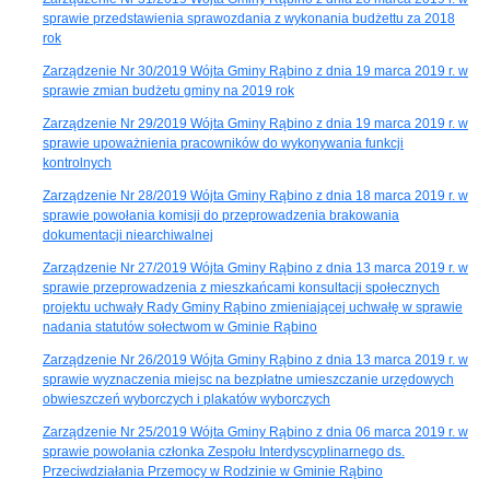
sprawie przedstawienia sprawozdania z wykonania budżettu za 2018
rok
Zarządzenie Nr 30/2019 Wójta Gminy Rąbino z dnia 19 marca 2019 r. w
sprawie zmian budżetu gminy na 2019 rok
Zarządzenie Nr 29/2019 Wójta Gminy Rąbino z dnia 19 marca 2019 r. w
sprawie upoważnienia pracowników do wykonywania funkcji
kontrolnych
Zarządzenie Nr 28/2019 Wójta Gminy Rąbino z dnia 18 marca 2019 r. w
sprawie powołania komisji do przeprowadzenia brakowania
dokumentacji niearchiwalnej
Zarządzenie Nr 27/2019 Wójta Gminy Rąbino z dnia 13 marca 2019 r. w
sprawie przeprowadzenia z mieszkańcami konsultacji społecznych
projektu uchwały Rady Gminy Rąbino zmieniającej uchwałę w sprawie
nadania statutów sołectwom w Gminie Rąbino
Zarządzenie Nr 26/2019 Wójta Gminy Rąbino z dnia 13 marca 2019 r. w
sprawie wyznaczenia miejsc na bezpłatne umieszczanie urzędowych
obwieszczeń wyborczych i plakatów wyborczych
Zarządzenie Nr 25/2019 Wójta Gminy Rąbino z dnia 06 marca 2019 r. w
sprawie powołania członka Zespołu Interdyscyplinarnego ds.
Przeciwdziałania Przemocy w Rodzinie w Gminie Rąbino