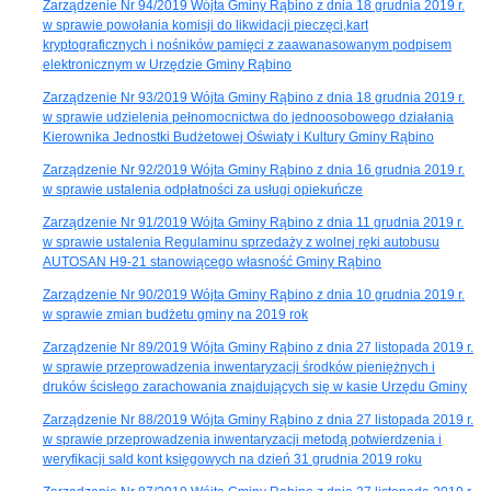
Zarządzenie Nr 94/2019 Wójta Gminy Rąbino z dnia 18 grudnia 2019 r.
w sprawie powołania komisji do likwidacji pieczęci,kart
kryptograficznych i nośników pamięci z zaawanasowanym podpisem
elektronicznym w Urzędzie Gminy Rąbino
Zarządzenie Nr 93/2019 Wójta Gminy Rąbino z dnia 18 grudnia 2019 r.
w sprawie udzielenia pełnomocnictwa do jednoosobowego działania
Kierownika Jednostki Budżetowej Oświaty i Kultury Gminy Rąbino
Zarządzenie Nr 92/2019 Wójta Gminy Rąbino z dnia 16 grudnia 2019 r.
w sprawie ustalenia odpłatności za usługi opiekuńcze
Zarządzenie Nr 91/2019 Wójta Gminy Rąbino z dnia 11 grudnia 2019 r.
w sprawie ustalenia Regulaminu sprzedaży z wolnej ręki autobusu
AUTOSAN H9-21 stanowiącego własność Gminy Rąbino
Zarządzenie Nr 90/2019 Wójta Gminy Rąbino z dnia 10 grudnia 2019 r.
w sprawie zmian budżetu gminy na 2019 rok
Zarządzenie Nr 89/2019 Wójta Gminy Rąbino z dnia 27 listopada 2019 r.
w sprawie przeprowadzenia inwentaryzacji środków pieniężnych i
druków ścisłego zarachowania znajdujących się w kasie Urzędu Gminy
Zarządzenie Nr 88/2019 Wójta Gminy Rąbino z dnia 27 listopada 2019 r.
w sprawie przeprowadzenia inwentaryzacji metodą potwierdzenia i
weryfikacji sald kont księgowych na dzień 31 grudnia 2019 roku