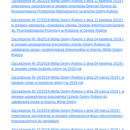
Zarządzenie Nr 38/2019 Wójta Gminy Rąbino z dnia 11 kwietnia 2019 r.
zmieniające zarządzenie w sprawie powołania Gminnej Komisji ds.
Rozwiązywania Problemów Alkoholowych na terenie Gminy Rąbino
Zarządzenie Nr 37/2019 Wójta Gminy Rąbino z dnia 11 kwietnia 2019 r.
w sprawie odwołania i powołania członka Zespołu Interdyscyplinarnego
ds. Przeciwdziałania Przemocy w Rodzinie w Gminie Rąbino
Zarządzenie Nr 36/2019 Wójta Gminy Rąbino z dnia 04 kwietnia 2019 r.
w sprawie upoważnienia pracownika Urzędu Gminy Rąbino do
załatwiania spraw i podpisywania dokumentów w imieniu Wójta Gminy
Rąbino
Zarządzenie Nr 35/2019 Wójta Gminy Rąbino z dnia 04 kwietnia 2019 r.
w sprawie zmian budżetu gminy na 2019 rok
Zarządzenie Nr 34/2019 Wójta Gminy Rąbino z dnia 29 marca 2019 r. w
sprawie zmian w budżecie gminy na 2019 rok
Zarządzenie Nr 33/2019 Wójta Gminy Rąbino z dnia 28 marca 2019 r. w
sprawie upoważnienia pracownika Urzędu Gminy Rąbino do
załatwiania spraw w imieniu Wójta Gminy
Zarządzenie Nr 32/2019 Wójta Gminy Rąbino z dnia 28 marca 2019 r.
zmieniające zarządzenie w sprawie ogłoszenia wykazu nieruchomości
przeznaczonych do sprzedaży
Zarządzenie Nr 31/2019 Wójta Gminy Rąbino z dnia 28 marca 2019 r. w