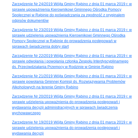
Zarządzenie Nr 24/2019 Wójta Gminy Rąbino z dnia 01 marca 2019 r. w
sprawie upoważnienia Kierownikowi Gminnego Ośrodka Pomocy
Społecznej w Rąbinie do poświadczania za zgodność z oryginałem
odpisów dokumentów
Zarządzenie Nr 23/2019 Wójta Gminy Rąbino z dnia 01 marca 2019 r. w
sprawie udzielenia upoważnienia Kierownikowi Gminnego Ośrodka
Pomocy Społecznej w Rąbinie do prowadzenia postępowań w
sprawach świadczenia dobry start
Zarządzenie Nr 22/2019 Wójta Gminy Rąbino z dnia 01 marca 2019 r. w
sprawie odwołania i powołania członka Zespołu Interdyscyplinarnego
ds. Przeciwdziałania Przemocy w Rodzinie w Gminie Rąbino
Zarządzenie Nr 21/2019 Wójta Gminy Rąbino z dnia 01 marca 2019 r. w
sprawie powołania Gminnej Komisji ds. Rozwiązywania Problemów
Alkoholowych na terenie Gminy Rąbino
Zarządzenie Nr 20/2019 Wójta Gminy Rąbino z dnia 01 marca 2019 r. w
sprawie udzielenia upoważnienia do prowadzenia postępowań i
wydawania decyzji administracyjnych w sprawach świadczenia
wychowawczego
Zarządzenie Nr 19/2019 Wójta Gminy Rąbino z dnia 01 marca 2019 r. w
sprawie udzielenia upoważnienia do prowadzenia postępowań i
wydawania decyzji