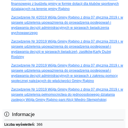
finansowego z budżetu gminy w formie dotacji dla klubów sportowych
działających na terenie gminy Rąbino
Zarządzenie Nr 4/2019 Wójta Gminy Rąbino z dnia 07 stycznia 2019 r. w
sprawie udzielenia upoważnienia do prowadzenia postępowań i
wydawania decyzji administracyjnych w sprawach świadczenia
wychowawczego
Zarządzenie Nr 3/2019 Wójta Gminy Rąbino z dnia 07 stycznia 2019 r. w
sprawie udzielenia upoważnienia do prowadzenia postępowań i
wydawania decyzji w sprawach:świadczeń, zasiłków,Karty Dużej
Rodziny
Zarządzenie Nr 2/2019 Wójta Gminy Rąbino z dnia 07 stycznia 2019 r. w
sprawie udzielenia upoważnienia do prowadzenia postępowań i
wydawania decyzji administracyjnych w sprawach z zakresu pomocy
społecznej należących do właściwości Gminy Rąbino
Zarządzenie Nr 1/2019 Wójta Gminy Rąbino z dnia 07 stycznia 2019 r. w
sprawie udzielenia pełnomocnictwa do jednoosobowego działania
zastępcy Wójta Gminy Rąbino pani Alicji Wiedro-Stempińskiej
Informacje
Liczba wyświetleń:
366