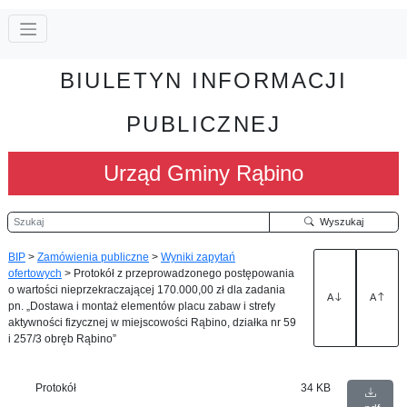
BIULETYN INFORMACJI
PUBLICZNEJ
Urząd Gminy Rąbino
Szukaj
Wyszukaj
BIP
>
Zamówienia publiczne
>
Wyniki zapytań
ofertowych
>
Protokół z przeprowadzonego postępowania
o wartości nieprzekraczającej 170.000,00 zł dla zadania
A
A
pn. „Dostawa i montaż elementów placu zabaw i strefy
aktywności fizycznej w miejscowości Rąbino, działka nr 59
i 257/3 obręb Rąbino”
Protokół
34 KB